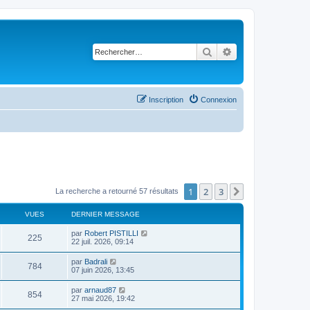
Rechercher
Recherche avancé
Inscription
Connexion
1
2
3
Suivant
La recherche a retourné 57 résultats
VUES
DERNIER MESSAGE
par
Robert PISTILLI
225
22 juil. 2026, 09:14
par
Badrali
784
07 juin 2026, 13:45
par
arnaud87
854
27 mai 2026, 19:42