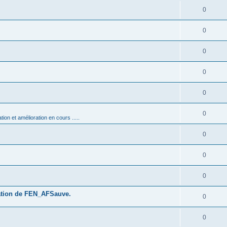
0
0
0
0
0
0
on et amélioration en cours .....
0
0
0
isation de FEN_AFSauve.
0
0