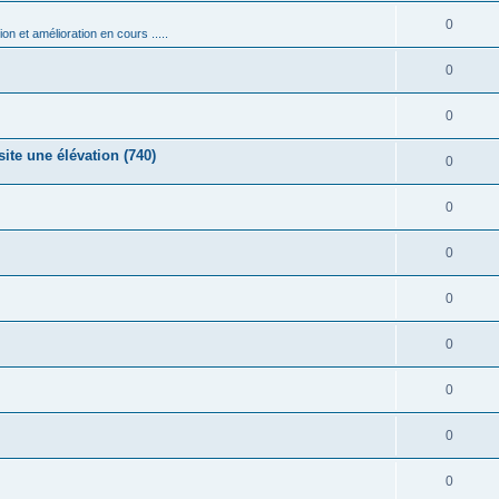
0
n et amélioration en cours .....
0
0
ite une élévation (740)
0
0
0
0
0
0
0
0