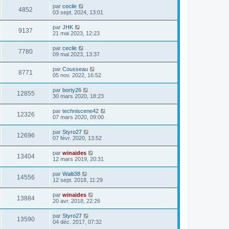
par
cecile
4852
03 sept. 2024, 13:01
par
JHK
9137
21 mai 2023, 12:23
par
cecile
7780
09 mai 2023, 13:37
par
Cousseau
8771
05 nov. 2022, 16:52
par
borty26
12855
30 mars 2020, 18:23
par
techniscene42
12326
07 mars 2020, 09:00
par
Styro27
12696
07 févr. 2020, 13:52
par
winaides
13404
12 mars 2019, 20:31
par
Walti38
14556
12 sept. 2018, 11:29
par
winaides
13884
20 avr. 2018, 22:26
par
Styro27
13590
04 déc. 2017, 07:32