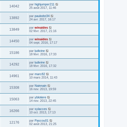
par
highjumper211
14042
25 août 2017, 11:46
par
paulodst34
13892
24 avr. 2017, 16:17
par
winaides
13849
02 févr. 2017, 21:16
par
winaides
14450
04 sept. 2016, 17:17
par
ludivine
15186
18 févr. 2016, 17:33
par
ludivine
14292
18 févr. 2016, 17:32
par
marc82
14961
10 mars 2014, 11:43
par
Nainnain
15308
16 nov. 2013, 19:59
par
yblotiere
15063
14 nov. 2013, 22:45
par
sylacces
16266
10 oct. 2013, 17:13
par
Pascou01
12176
02 août 2013, 21:25