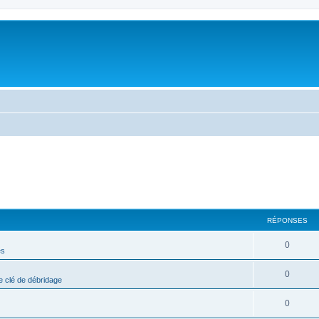
RÉPONSES
0
es
0
 clé de débridage
0