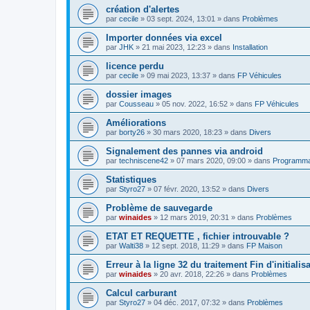
création d'alertes
par
cecile
»
03 sept. 2024, 13:01
» dans
Problèmes
Importer données via excel
par
JHK
»
21 mai 2023, 12:23
» dans
Installation
licence perdu
par
cecile
»
09 mai 2023, 13:37
» dans
FP Véhicules
dossier images
par
Cousseau
»
05 nov. 2022, 16:52
» dans
FP Véhicules
Améliorations
par
borty26
»
30 mars 2020, 18:23
» dans
Divers
Signalement des pannes via android
par
techniscene42
»
07 mars 2020, 09:00
» dans
Programmati
Statistiques
par
Styro27
»
07 févr. 2020, 13:52
» dans
Divers
Problème de sauvegarde
par
winaides
»
12 mars 2019, 20:31
» dans
Problèmes
ETAT ET REQUETTE , fichier introuvable ?
par
Walti38
»
12 sept. 2018, 11:29
» dans
FP Maison
Erreur à la ligne 32 du traitement Fin d'initial
par
winaides
»
20 avr. 2018, 22:26
» dans
Problèmes
Calcul carburant
par
Styro27
»
04 déc. 2017, 07:32
» dans
Problèmes