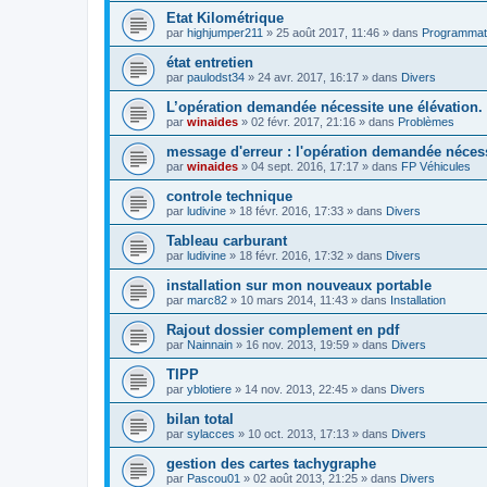
Etat Kilométrique
par
highjumper211
»
25 août 2017, 11:46
» dans
Programmatio
état entretien
par
paulodst34
»
24 avr. 2017, 16:17
» dans
Divers
L’opération demandée nécessite une élévation.
par
winaides
»
02 févr. 2017, 21:16
» dans
Problèmes
message d'erreur : l'opération demandée nécess
par
winaides
»
04 sept. 2016, 17:17
» dans
FP Véhicules
controle technique
par
ludivine
»
18 févr. 2016, 17:33
» dans
Divers
Tableau carburant
par
ludivine
»
18 févr. 2016, 17:32
» dans
Divers
installation sur mon nouveaux portable
par
marc82
»
10 mars 2014, 11:43
» dans
Installation
Rajout dossier complement en pdf
par
Nainnain
»
16 nov. 2013, 19:59
» dans
Divers
TIPP
par
yblotiere
»
14 nov. 2013, 22:45
» dans
Divers
bilan total
par
sylacces
»
10 oct. 2013, 17:13
» dans
Divers
gestion des cartes tachygraphe
par
Pascou01
»
02 août 2013, 21:25
» dans
Divers