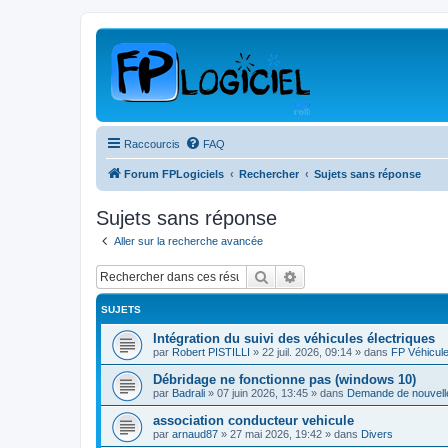
Raccourcis
FAQ
Forum FPLogiciels
Rechercher
Sujets sans réponse
Sujets sans réponse
Aller sur la recherche avancée
Rechercher
Recherche avancée
SUJETS
Intégration du suivi des véhicules électriques
par
Robert PISTILLI
»
22 juil. 2026, 09:14
» dans
FP Véhicul
Débridage ne fonctionne pas (windows 10)
par
Badrali
»
07 juin 2026, 13:45
» dans
Demande de nouvelle
association conducteur vehicule
par
arnaud87
»
27 mai 2026, 19:42
» dans
Divers