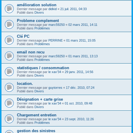
amélioration solution
Dernier message par
didkid
«
21 juil. 2011, 04:33
Publié dans
Divers
Probleme complement
Dernier message par
marc59250
«
02 mars 2011, 14:11
Publié dans
Problèmes
Clé PC
Dernier message par
PERRINE
«
01 mars 2011, 15:05
Publié dans
Problèmes
email non recu
Dernier message par
marc59250
«
01 mars 2011, 13:13
Publié dans
Problèmes
statistiques / consommation
Dernier message par
le xav'34
«
29 janv. 2011, 14:56
Publié dans
Divers
location.
Dernier message par
guytorres
«
17 déc. 2010, 07:24
Publié dans
Divers
Désignation + carte grise
Dernier message par
le xav'34
«
01 oct. 2010, 09:48
Publié dans
Divers
Chargement entretien
Dernier message par
le xav'34
«
23 sept. 2010, 11:26
Publié dans
Problèmes
gestion des sinistres