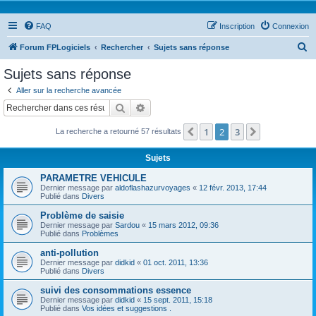
FAQ
Inscription
Connexion
R
Forum FPLogiciels
Rechercher
Sujets sans réponse
e
Sujets sans réponse
c
Aller sur la recherche avancée
h
Rechercher
Recherche avancée
e
1
2
3
Précédent
Suivant
La recherche a retourné 57 résultats
r
c
Sujets
h
PARAMETRE VEHICULE
e
Dernier message par
aldoflashazurvoyages
«
12 févr. 2013, 17:44
Publié dans
Divers
r
Problème de saisie
Dernier message par
Sardou
«
15 mars 2012, 09:36
Publié dans
Problèmes
anti-pollution
Dernier message par
didkid
«
01 oct. 2011, 13:36
Publié dans
Divers
suivi des consommations essence
Dernier message par
didkid
«
15 sept. 2011, 15:18
Publié dans
Vos idées et suggestions .