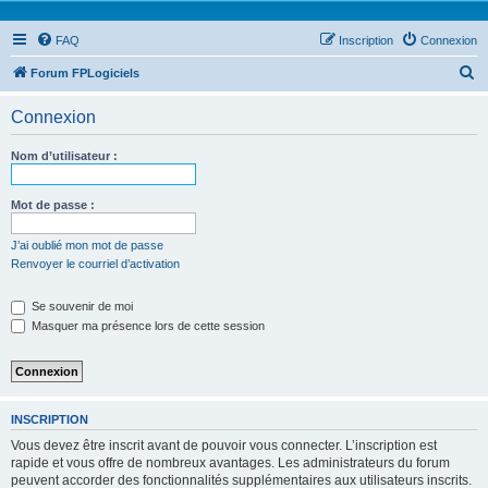
FAQ
Inscription
Connexion
R
Forum FPLogiciels
e
Connexion
c
h
Nom d’utilisateur :
e
r
Mot de passe :
c
J’ai oublié mon mot de passe
h
Renvoyer le courriel d’activation
e
Se souvenir de moi
r
Masquer ma présence lors de cette session
INSCRIPTION
Vous devez être inscrit avant de pouvoir vous connecter. L’inscription est
rapide et vous offre de nombreux avantages. Les administrateurs du forum
peuvent accorder des fonctionnalités supplémentaires aux utilisateurs inscrits.