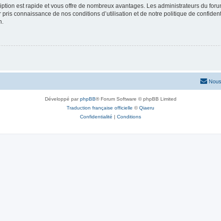
cription est rapide et vous offre de nombreux avantages. Les administrateurs du fo
ir pris connaissance de nos conditions d’utilisation et de notre politique de confide
n.
Nous
Développé par
phpBB
® Forum Software © phpBB Limited
Traduction française officielle
©
Qiaeru
Confidentialité
|
Conditions