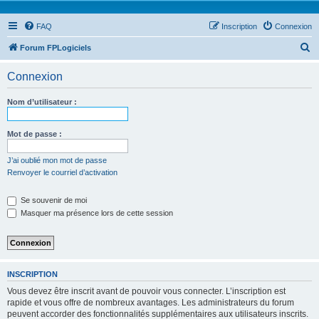
FAQ
Inscription
Connexion
R
Forum FPLogiciels
e
Connexion
c
h
Nom d’utilisateur :
e
r
Mot de passe :
c
J’ai oublié mon mot de passe
h
Renvoyer le courriel d’activation
e
Se souvenir de moi
r
Masquer ma présence lors de cette session
INSCRIPTION
Vous devez être inscrit avant de pouvoir vous connecter. L’inscription est
rapide et vous offre de nombreux avantages. Les administrateurs du forum
peuvent accorder des fonctionnalités supplémentaires aux utilisateurs inscrits.