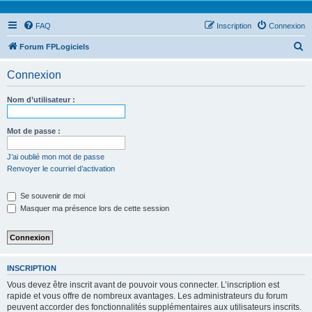
FAQ
Inscription
Connexion
R
Forum FPLogiciels
e
Connexion
c
h
Nom d’utilisateur :
e
r
Mot de passe :
c
J’ai oublié mon mot de passe
h
Renvoyer le courriel d’activation
e
Se souvenir de moi
r
Masquer ma présence lors de cette session
INSCRIPTION
Vous devez être inscrit avant de pouvoir vous connecter. L’inscription est
rapide et vous offre de nombreux avantages. Les administrateurs du forum
peuvent accorder des fonctionnalités supplémentaires aux utilisateurs inscrits.