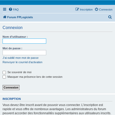
FAQ
Inscription
Connexion
R
Forum FPLogiciels
e
Connexion
c
h
Nom d’utilisateur :
e
r
Mot de passe :
c
J’ai oublié mon mot de passe
h
Renvoyer le courriel d’activation
e
Se souvenir de moi
r
Masquer ma présence lors de cette session
INSCRIPTION
Vous devez être inscrit avant de pouvoir vous connecter. L’inscription est
rapide et vous offre de nombreux avantages. Les administrateurs du forum
peuvent accorder des fonctionnalités supplémentaires aux utilisateurs inscrits.