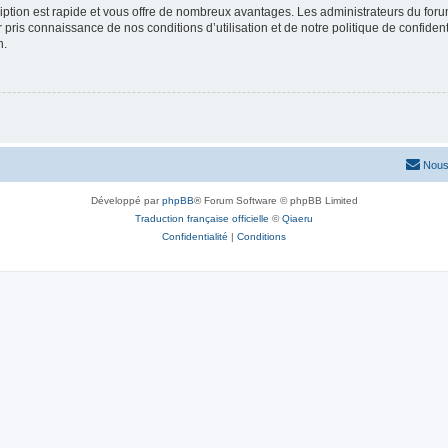
cription est rapide et vous offre de nombreux avantages. Les administrateurs du fo
ir pris connaissance de nos conditions d’utilisation et de notre politique de confide
n.
Nous
Développé par
phpBB
® Forum Software © phpBB Limited
Traduction française officielle
©
Qiaeru
Confidentialité
|
Conditions