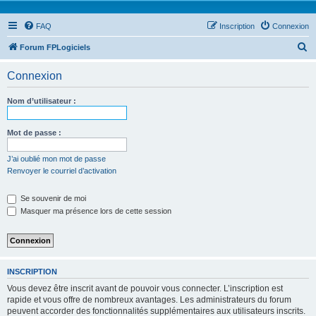
FAQ
Inscription
Connexion
R
Forum FPLogiciels
e
Connexion
c
h
Nom d’utilisateur :
e
r
Mot de passe :
c
J’ai oublié mon mot de passe
h
Renvoyer le courriel d’activation
e
Se souvenir de moi
r
Masquer ma présence lors de cette session
INSCRIPTION
Vous devez être inscrit avant de pouvoir vous connecter. L’inscription est
rapide et vous offre de nombreux avantages. Les administrateurs du forum
peuvent accorder des fonctionnalités supplémentaires aux utilisateurs inscrits.