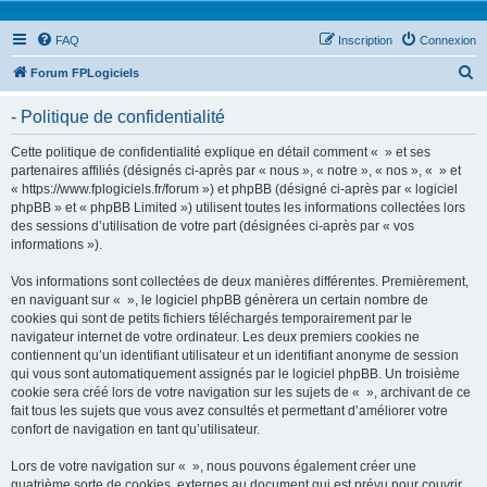
FAQ
Inscription
Connexion
R
Forum FPLogiciels
e
- Politique de confidentialité
c
h
Cette politique de confidentialité explique en détail comment « » et ses
partenaires affiliés (désignés ci-après par « nous », « notre », « nos », « » et
e
« https://www.fplogiciels.fr/forum ») et phpBB (désigné ci-après par « logiciel
r
phpBB » et « phpBB Limited ») utilisent toutes les informations collectées lors
des sessions d’utilisation de votre part (désignées ci-après par « vos
c
informations »).
h
Vos informations sont collectées de deux manières différentes. Premièrement,
e
en naviguant sur « », le logiciel phpBB génèrera un certain nombre de
r
cookies qui sont de petits fichiers téléchargés temporairement par le
navigateur internet de votre ordinateur. Les deux premiers cookies ne
contiennent qu’un identifiant utilisateur et un identifiant anonyme de session
qui vous sont automatiquement assignés par le logiciel phpBB. Un troisième
cookie sera créé lors de votre navigation sur les sujets de « », archivant de ce
fait tous les sujets que vous avez consultés et permettant d’améliorer votre
confort de navigation en tant qu’utilisateur.
Lors de votre navigation sur « », nous pouvons également créer une
quatrième sorte de cookies, externes au document qui est prévu pour couvrir