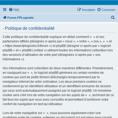
FAQ
Inscription
Connexion
R
Forum FPLogiciels
e
- Politique de confidentialité
c
h
Cette politique de confidentialité explique en détail comment « » et ses
partenaires affiliés (désignés ci-après par « nous », « notre », « nos », « » et
e
« https://www.fplogiciels.fr/forum ») et phpBB (désigné ci-après par « logiciel
r
phpBB » et « phpBB Limited ») utilisent toutes les informations collectées lors
des sessions d’utilisation de votre part (désignées ci-après par « vos
c
informations »).
h
Vos informations sont collectées de deux manières différentes. Premièrement,
e
en naviguant sur « », le logiciel phpBB génèrera un certain nombre de
r
cookies qui sont de petits fichiers téléchargés temporairement par le
navigateur internet de votre ordinateur. Les deux premiers cookies ne
contiennent qu’un identifiant utilisateur et un identifiant anonyme de session
qui vous sont automatiquement assignés par le logiciel phpBB. Un troisième
cookie sera créé lors de votre navigation sur les sujets de « », archivant de ce
fait tous les sujets que vous avez consultés et permettant d’améliorer votre
confort de navigation en tant qu’utilisateur.
Lors de votre navigation sur « », nous pouvons également créer une
quatrième sorte de cookies, externes au document qui est prévu pour couvrir