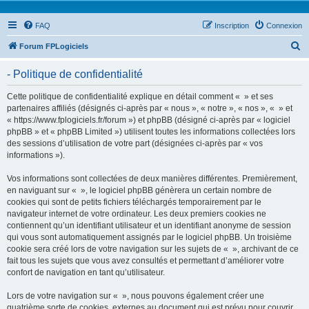
FAQ
Inscription
Connexion
R
Forum FPLogiciels
e
- Politique de confidentialité
c
h
Cette politique de confidentialité explique en détail comment « » et ses
partenaires affiliés (désignés ci-après par « nous », « notre », « nos », « » et
e
« https://www.fplogiciels.fr/forum ») et phpBB (désigné ci-après par « logiciel
r
phpBB » et « phpBB Limited ») utilisent toutes les informations collectées lors
des sessions d’utilisation de votre part (désignées ci-après par « vos
c
informations »).
h
Vos informations sont collectées de deux manières différentes. Premièrement,
e
en naviguant sur « », le logiciel phpBB génèrera un certain nombre de
r
cookies qui sont de petits fichiers téléchargés temporairement par le
navigateur internet de votre ordinateur. Les deux premiers cookies ne
contiennent qu’un identifiant utilisateur et un identifiant anonyme de session
qui vous sont automatiquement assignés par le logiciel phpBB. Un troisième
cookie sera créé lors de votre navigation sur les sujets de « », archivant de ce
fait tous les sujets que vous avez consultés et permettant d’améliorer votre
confort de navigation en tant qu’utilisateur.
Lors de votre navigation sur « », nous pouvons également créer une
quatrième sorte de cookies, externes au document qui est prévu pour couvrir