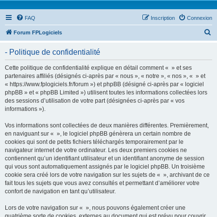
FAQ
Inscription
Connexion
R
Forum FPLogiciels
e
- Politique de confidentialité
c
h
Cette politique de confidentialité explique en détail comment « » et ses
partenaires affiliés (désignés ci-après par « nous », « notre », « nos », « » et
e
« https://www.fplogiciels.fr/forum ») et phpBB (désigné ci-après par « logiciel
r
phpBB » et « phpBB Limited ») utilisent toutes les informations collectées lors
des sessions d’utilisation de votre part (désignées ci-après par « vos
c
informations »).
h
Vos informations sont collectées de deux manières différentes. Premièrement,
e
en naviguant sur « », le logiciel phpBB génèrera un certain nombre de
r
cookies qui sont de petits fichiers téléchargés temporairement par le
navigateur internet de votre ordinateur. Les deux premiers cookies ne
contiennent qu’un identifiant utilisateur et un identifiant anonyme de session
qui vous sont automatiquement assignés par le logiciel phpBB. Un troisième
cookie sera créé lors de votre navigation sur les sujets de « », archivant de ce
fait tous les sujets que vous avez consultés et permettant d’améliorer votre
confort de navigation en tant qu’utilisateur.
Lors de votre navigation sur « », nous pouvons également créer une
quatrième sorte de cookies, externes au document qui est prévu pour couvrir