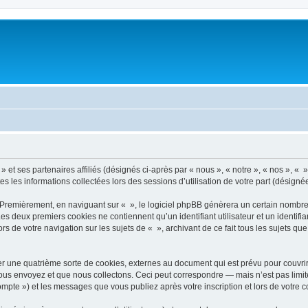
 et ses partenaires affiliés (désignés ci-après par « nous », « notre », « nos », « » 
es les informations collectées lors des sessions d’utilisation de votre part (désigné
 Premièrement, en naviguant sur « », le logiciel phpBB génèrera un certain nombre 
 Les deux premiers cookies ne contiennent qu’un identifiant utilisateur et un ident
rs de votre navigation sur les sujets de « », archivant de ce fait tous les sujets qu
r une quatrième sorte de cookies, externes au document qui est prévu pour couvri
us envoyez et que nous collectons. Ceci peut correspondre — mais n’est pas limité
compte ») et les messages que vous publiez après votre inscription et lors de votre