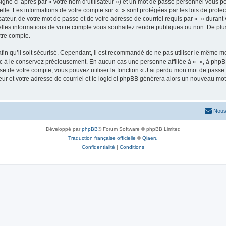
igné ci-après par « votre nom d’utilisateur ») et un mot de passe personnel vous p
elle. Les informations de votre compte sur « » sont protégées par les lois de prot
ateur, de votre mot de passe et de votre adresse de courriel requis par « » durant vo
elles informations de votre compte vous souhaitez rendre publiques ou non. De plu
otre compte.
afin qu’il soit sécurisé. Cependant, il est recommandé de ne pas utiliser le même mot
nc à le conservez précieusement. En aucun cas une personne affiliée à « », à phpB
e de votre compte, vous pouvez utiliser la fonction « J’ai perdu mon mot de passe 
eur et votre adresse de courriel et le logiciel phpBB générera alors un nouveau mo
Nous
Développé par
phpBB
® Forum Software © phpBB Limited
Traduction française officielle
©
Qiaeru
Confidentialité
|
Conditions