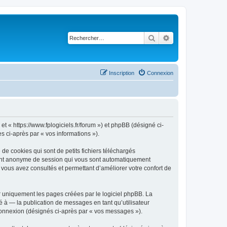
Rechercher
Recherche avancé
Inscription
Connexion
et « https://www.fplogiciels.fr/forum ») et phpBB (désigné ci-
es ci-après par « vos informations »).
de cookies qui sont de petits fichiers téléchargés
ifiant anonyme de session qui vous sont automatiquement
e vous avez consultés et permettant d’améliorer votre confort de
r uniquement les pages créées par le logiciel phpBB. La
 à — la publication de messages en tant qu’utilisateur
 connexion (désignés ci-après par « vos messages »).