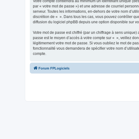
Votre compte contiendra au minimum un identifiant unique (dés
par « votre mot de passe ») et une adresse de courriel personn
serveur. Toutes les informations, en-dehors de votre nom d’utilis
discrétion de « ». Dans tous les cas, vous pouvez contrôler qu
diffusion du logiciel phpBB depuis une option disponible sur v
Votre mot de passe est chiffré (par un chiffrage à sens unique) 
passe est le moyen d’accès à votre compte sur « », veillez do
légitimement votre mot de passe. Si vous oubliez le mot de pass
fonctionnalité vous demandera de spécifier votre nom d’utilisat
compte.
Forum FPLogiciels