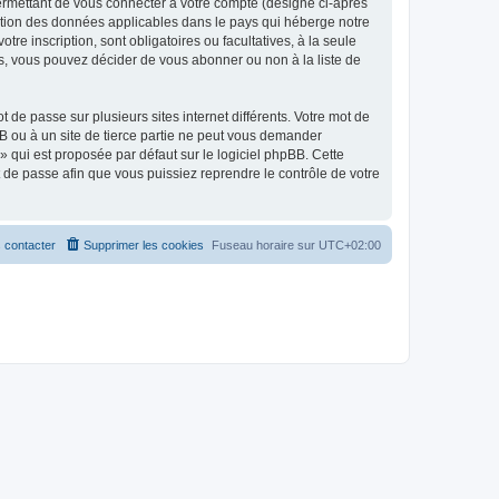
ermettant de vous connecter à votre compte (désigné ci-après
ection des données applicables dans le pays qui héberge notre
tre inscription, sont obligatoires ou facultatives, à la seule
s, vous pouvez décider de vous abonner ou non à la liste de
 de passe sur plusieurs sites internet différents. Votre mot de
B ou à un site de tierce partie ne peut vous demander
» qui est proposée par défaut sur le logiciel phpBB. Cette
t de passe afin que vous puissiez reprendre le contrôle de votre
 contacter
Supprimer les cookies
Fuseau horaire sur
UTC+02:00