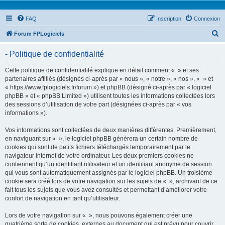
FAQ
Inscription
Connexion
R
Forum FPLogiciels
e
- Politique de confidentialité
c
h
Cette politique de confidentialité explique en détail comment « » et ses
partenaires affiliés (désignés ci-après par « nous », « notre », « nos », « » et
e
« https://www.fplogiciels.fr/forum ») et phpBB (désigné ci-après par « logiciel
r
phpBB » et « phpBB Limited ») utilisent toutes les informations collectées lors
des sessions d’utilisation de votre part (désignées ci-après par « vos
c
informations »).
h
Vos informations sont collectées de deux manières différentes. Premièrement,
e
en naviguant sur « », le logiciel phpBB génèrera un certain nombre de
r
cookies qui sont de petits fichiers téléchargés temporairement par le
navigateur internet de votre ordinateur. Les deux premiers cookies ne
contiennent qu’un identifiant utilisateur et un identifiant anonyme de session
qui vous sont automatiquement assignés par le logiciel phpBB. Un troisième
cookie sera créé lors de votre navigation sur les sujets de « », archivant de ce
fait tous les sujets que vous avez consultés et permettant d’améliorer votre
confort de navigation en tant qu’utilisateur.
Lors de votre navigation sur « », nous pouvons également créer une
quatrième sorte de cookies, externes au document qui est prévu pour couvrir