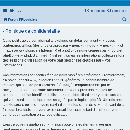
FAQ
Inscription
Connexion
R
Forum FPLogiciels
e
- Politique de confidentialité
c
h
Cette politique de confidentialité explique en détail comment « » et ses
partenaires affiliés (désignés ci-après par « nous », « notre », « nos », « » et
e
« https://www.fplogiciels.fr/forum ») et phpBB (désigné ci-après par « logiciel
r
phpBB » et « phpBB Limited ») utilisent toutes les informations collectées lors
des sessions d’utilisation de votre part (désignées ci-après par « vos
c
informations »).
h
Vos informations sont collectées de deux manières différentes. Premièrement,
e
en naviguant sur « », le logiciel phpBB génèrera un certain nombre de
r
cookies qui sont de petits fichiers téléchargés temporairement par le
navigateur internet de votre ordinateur. Les deux premiers cookies ne
contiennent qu’un identifiant utilisateur et un identifiant anonyme de session
qui vous sont automatiquement assignés par le logiciel phpBB. Un troisième
cookie sera créé lors de votre navigation sur les sujets de « », archivant de ce
fait tous les sujets que vous avez consultés et permettant d’améliorer votre
confort de navigation en tant qu’utilisateur.
Lors de votre navigation sur « », nous pouvons également créer une
quatrième sorte de cookies, externes au document qui est prévu pour couvrir