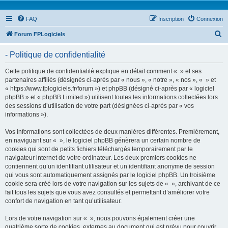
FAQ
Inscription
Connexion
R
Forum FPLogiciels
e
- Politique de confidentialité
c
h
Cette politique de confidentialité explique en détail comment « » et ses
partenaires affiliés (désignés ci-après par « nous », « notre », « nos », « » et
e
« https://www.fplogiciels.fr/forum ») et phpBB (désigné ci-après par « logiciel
r
phpBB » et « phpBB Limited ») utilisent toutes les informations collectées lors
des sessions d’utilisation de votre part (désignées ci-après par « vos
c
informations »).
h
Vos informations sont collectées de deux manières différentes. Premièrement,
e
en naviguant sur « », le logiciel phpBB génèrera un certain nombre de
r
cookies qui sont de petits fichiers téléchargés temporairement par le
navigateur internet de votre ordinateur. Les deux premiers cookies ne
contiennent qu’un identifiant utilisateur et un identifiant anonyme de session
qui vous sont automatiquement assignés par le logiciel phpBB. Un troisième
cookie sera créé lors de votre navigation sur les sujets de « », archivant de ce
fait tous les sujets que vous avez consultés et permettant d’améliorer votre
confort de navigation en tant qu’utilisateur.
Lors de votre navigation sur « », nous pouvons également créer une
quatrième sorte de cookies, externes au document qui est prévu pour couvrir