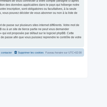
ermettant de vous connecter à votre compte (désigné ci-après
ection des données applicables dans le pays qui héberge notre
tre inscription, sont obligatoires ou facultatives, à la seule
s, vous pouvez décider de vous abonner ou non à la liste de
 de passe sur plusieurs sites internet différents. Votre mot de
B ou à un site de tierce partie ne peut vous demander
» qui est proposée par défaut sur le logiciel phpBB. Cette
t de passe afin que vous puissiez reprendre le contrôle de votre
 contacter
Supprimer les cookies
Fuseau horaire sur
UTC+02:00