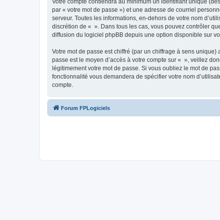
Votre compte contiendra au minimum un identifiant unique (dés
par « votre mot de passe ») et une adresse de courriel personn
serveur. Toutes les informations, en-dehors de votre nom d’utilis
discrétion de « ». Dans tous les cas, vous pouvez contrôler qu
diffusion du logiciel phpBB depuis une option disponible sur v
Votre mot de passe est chiffré (par un chiffrage à sens unique) 
passe est le moyen d’accès à votre compte sur « », veillez do
légitimement votre mot de passe. Si vous oubliez le mot de pass
fonctionnalité vous demandera de spécifier votre nom d’utilisat
compte.
Forum FPLogiciels