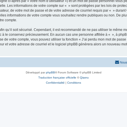
igné ci-après par « votre nom d’utilisateur ») et un mot de passe personnel vous p
elle. Les informations de votre compte sur « » sont protégées par les lois de prot
ateur, de votre mot de passe et de votre adresse de courriel requis par « » durant vo
elles informations de votre compte vous souhaitez rendre publiques ou non. De plu
otre compte.
afin qu’il soit sécurisé. Cependant, il est recommandé de ne pas utiliser le même mot
nc à le conservez précieusement. En aucun cas une personne affiliée à « », à phpB
e de votre compte, vous pouvez utiliser la fonction « J’ai perdu mon mot de passe 
eur et votre adresse de courriel et le logiciel phpBB générera alors un nouveau mo
Nous
Développé par
phpBB
® Forum Software © phpBB Limited
Traduction française officielle
©
Qiaeru
Confidentialité
|
Conditions