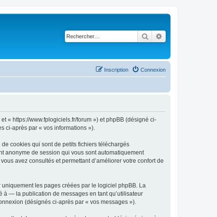
Rechercher
Recherche avancé
Inscription
Connexion
et « https://www.fplogiciels.fr/forum ») et phpBB (désigné ci-
es ci-après par « vos informations »).
de cookies qui sont de petits fichiers téléchargés
ifiant anonyme de session qui vous sont automatiquement
e vous avez consultés et permettant d’améliorer votre confort de
r uniquement les pages créées par le logiciel phpBB. La
 à — la publication de messages en tant qu’utilisateur
 connexion (désignés ci-après par « vos messages »).