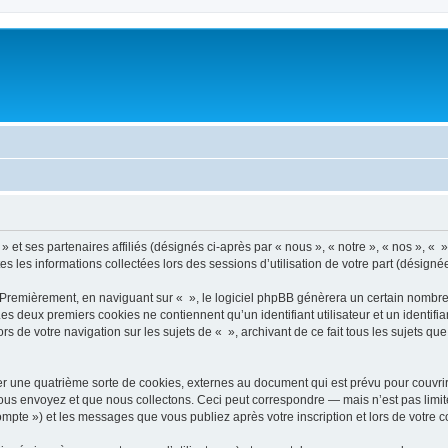
 et ses partenaires affiliés (désignés ci-après par « nous », « notre », « nos », « » 
es les informations collectées lors des sessions d’utilisation de votre part (désigné
 Premièrement, en naviguant sur « », le logiciel phpBB génèrera un certain nombre 
 Les deux premiers cookies ne contiennent qu’un identifiant utilisateur et un ident
rs de votre navigation sur les sujets de « », archivant de ce fait tous les sujets qu
r une quatrième sorte de cookies, externes au document qui est prévu pour couvri
us envoyez et que nous collectons. Ceci peut correspondre — mais n’est pas limité
compte ») et les messages que vous publiez après votre inscription et lors de votre