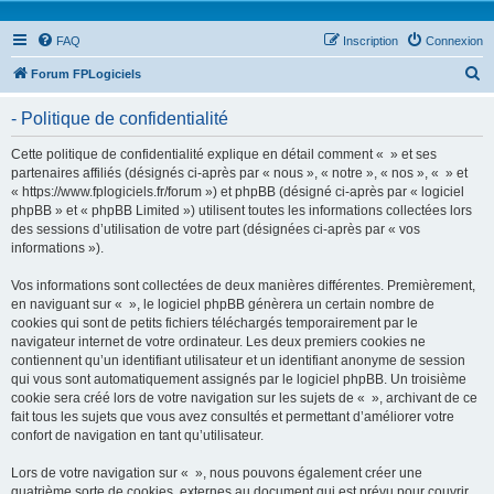
FAQ
Inscription
Connexion
R
Forum FPLogiciels
e
- Politique de confidentialité
c
h
Cette politique de confidentialité explique en détail comment « » et ses
partenaires affiliés (désignés ci-après par « nous », « notre », « nos », « » et
e
« https://www.fplogiciels.fr/forum ») et phpBB (désigné ci-après par « logiciel
r
phpBB » et « phpBB Limited ») utilisent toutes les informations collectées lors
des sessions d’utilisation de votre part (désignées ci-après par « vos
c
informations »).
h
Vos informations sont collectées de deux manières différentes. Premièrement,
e
en naviguant sur « », le logiciel phpBB génèrera un certain nombre de
r
cookies qui sont de petits fichiers téléchargés temporairement par le
navigateur internet de votre ordinateur. Les deux premiers cookies ne
contiennent qu’un identifiant utilisateur et un identifiant anonyme de session
qui vous sont automatiquement assignés par le logiciel phpBB. Un troisième
cookie sera créé lors de votre navigation sur les sujets de « », archivant de ce
fait tous les sujets que vous avez consultés et permettant d’améliorer votre
confort de navigation en tant qu’utilisateur.
Lors de votre navigation sur « », nous pouvons également créer une
quatrième sorte de cookies, externes au document qui est prévu pour couvrir