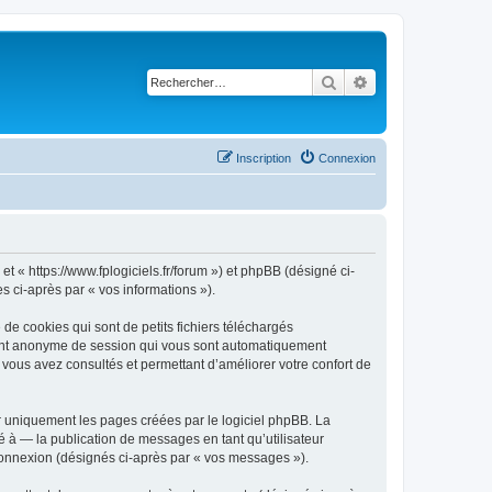
Rechercher
Recherche avancé
Inscription
Connexion
et « https://www.fplogiciels.fr/forum ») et phpBB (désigné ci-
es ci-après par « vos informations »).
de cookies qui sont de petits fichiers téléchargés
ifiant anonyme de session qui vous sont automatiquement
e vous avez consultés et permettant d’améliorer votre confort de
r uniquement les pages créées par le logiciel phpBB. La
 à — la publication de messages en tant qu’utilisateur
 connexion (désignés ci-après par « vos messages »).