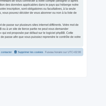
ermettant de vous connecter à votre compte (désigné ci-après
ection des données applicables dans le pays qui héberge notre
tre inscription, sont obligatoires ou facultatives, à la seule
s, vous pouvez décider de vous abonner ou non à la liste de
 de passe sur plusieurs sites internet différents. Votre mot de
B ou à un site de tierce partie ne peut vous demander
» qui est proposée par défaut sur le logiciel phpBB. Cette
t de passe afin que vous puissiez reprendre le contrôle de votre
 contacter
Supprimer les cookies
Fuseau horaire sur
UTC+02:00