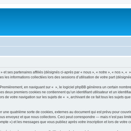
 et ses partenaires affiliés (désignés ci-après par « nous », « notre », « nos », « » 
es les informations collectées lors des sessions d’utilisation de votre part (désigné
 Premièrement, en naviguant sur « », le logiciel phpBB génèrera un certain nombre 
 Les deux premiers cookies ne contiennent qu’un identifiant utilisateur et un ident
rs de votre navigation sur les sujets de « », archivant de ce fait tous les sujets qu
r une quatrième sorte de cookies, externes au document qui est prévu pour couvri
us envoyez et que nous collectons. Ceci peut correspondre — mais n’est pas limité
compte ») et les messages que vous publiez après votre inscription et lors de votre