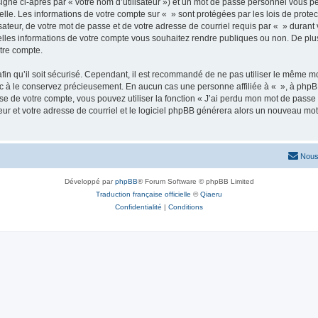
igné ci-après par « votre nom d’utilisateur ») et un mot de passe personnel vous p
elle. Les informations de votre compte sur « » sont protégées par les lois de prot
ateur, de votre mot de passe et de votre adresse de courriel requis par « » durant vo
elles informations de votre compte vous souhaitez rendre publiques ou non. De plu
otre compte.
afin qu’il soit sécurisé. Cependant, il est recommandé de ne pas utiliser le même mot
nc à le conservez précieusement. En aucun cas une personne affiliée à « », à phpB
e de votre compte, vous pouvez utiliser la fonction « J’ai perdu mon mot de passe 
eur et votre adresse de courriel et le logiciel phpBB générera alors un nouveau mo
Nous
Développé par
phpBB
® Forum Software © phpBB Limited
Traduction française officielle
©
Qiaeru
Confidentialité
|
Conditions