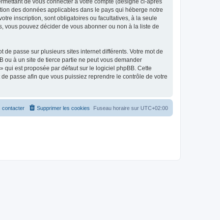
ermettant de vous connecter à votre compte (désigné ci-après
ection des données applicables dans le pays qui héberge notre
tre inscription, sont obligatoires ou facultatives, à la seule
s, vous pouvez décider de vous abonner ou non à la liste de
 de passe sur plusieurs sites internet différents. Votre mot de
B ou à un site de tierce partie ne peut vous demander
» qui est proposée par défaut sur le logiciel phpBB. Cette
t de passe afin que vous puissiez reprendre le contrôle de votre
 contacter
Supprimer les cookies
Fuseau horaire sur
UTC+02:00