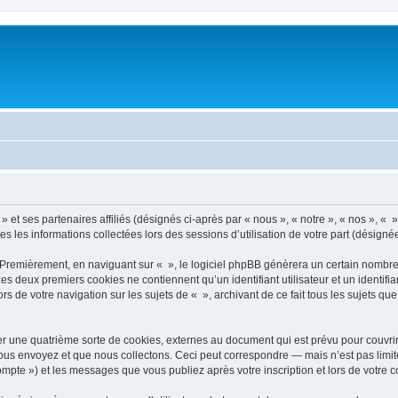
 et ses partenaires affiliés (désignés ci-après par « nous », « notre », « nos », « » 
es les informations collectées lors des sessions d’utilisation de votre part (désigné
 Premièrement, en naviguant sur « », le logiciel phpBB génèrera un certain nombre 
 Les deux premiers cookies ne contiennent qu’un identifiant utilisateur et un ident
rs de votre navigation sur les sujets de « », archivant de ce fait tous les sujets qu
r une quatrième sorte de cookies, externes au document qui est prévu pour couvri
us envoyez et que nous collectons. Ceci peut correspondre — mais n’est pas limité
compte ») et les messages que vous publiez après votre inscription et lors de votre