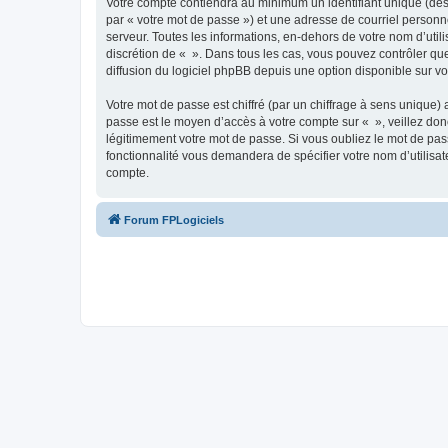
Votre compte contiendra au minimum un identifiant unique (dés
par « votre mot de passe ») et une adresse de courriel personn
serveur. Toutes les informations, en-dehors de votre nom d’utilis
discrétion de « ». Dans tous les cas, vous pouvez contrôler qu
diffusion du logiciel phpBB depuis une option disponible sur v
Votre mot de passe est chiffré (par un chiffrage à sens unique) 
passe est le moyen d’accès à votre compte sur « », veillez do
légitimement votre mot de passe. Si vous oubliez le mot de pass
fonctionnalité vous demandera de spécifier votre nom d’utilisat
compte.
Forum FPLogiciels