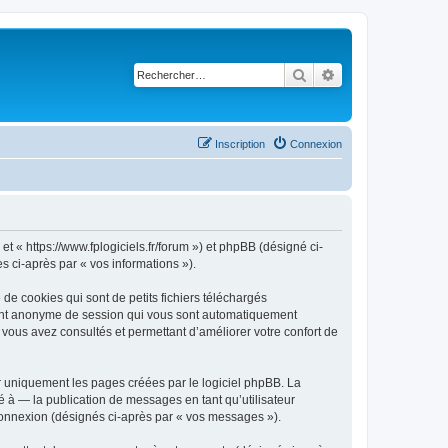
Rechercher
Recherche avancé
Inscription
Connexion
et « https://www.fplogiciels.fr/forum ») et phpBB (désigné ci-
es ci-après par « vos informations »).
de cookies qui sont de petits fichiers téléchargés
ifiant anonyme de session qui vous sont automatiquement
e vous avez consultés et permettant d’améliorer votre confort de
r uniquement les pages créées par le logiciel phpBB. La
 à — la publication de messages en tant qu’utilisateur
 connexion (désignés ci-après par « vos messages »).