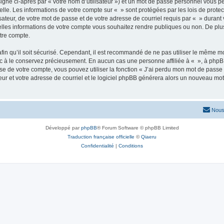
igné ci-après par « votre nom d’utilisateur ») et un mot de passe personnel vous p
elle. Les informations de votre compte sur « » sont protégées par les lois de prot
ateur, de votre mot de passe et de votre adresse de courriel requis par « » durant vo
elles informations de votre compte vous souhaitez rendre publiques ou non. De plu
otre compte.
afin qu’il soit sécurisé. Cependant, il est recommandé de ne pas utiliser le même mot
nc à le conservez précieusement. En aucun cas une personne affiliée à « », à phpB
e de votre compte, vous pouvez utiliser la fonction « J’ai perdu mon mot de passe 
eur et votre adresse de courriel et le logiciel phpBB générera alors un nouveau mo
Nous
Développé par
phpBB
® Forum Software © phpBB Limited
Traduction française officielle
©
Qiaeru
Confidentialité
|
Conditions