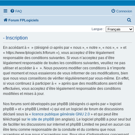
FAQ
Connexion
R
Forum FPLogiciels
e
Langue :
c
- Inscription
h
En accédant à « » (désigné ci-après par « nous », « notre », « nos », « » et
e
« https://www.fplogiciels.fr/forum »), vous acceptez d’être légalement
r
responsable des conditions suivantes. Si vous n’acceptez pas d’être
légalement responsable de toutes les conditions suivantes, veuillez ne pas
c
utiliser et accéder à « ». Nous pouvons modifier ces conditions à n’importe
h
quel moment et nous essaierons de vous informer de ces modifications, bien
e
que nous vous conseillons de vérifier régulièrement par vous-même. En effet,
si vous continuez à participer à « » après que des modifications aient été
r
effectuées, vous acceptez d’être légalement responsable des conditions
modifiées et mises à jour.
Nos forums sont développés par phpBB (désignés ci-après par « logiciel
phpBB » et « phpBB Limited ») qui est un logiciel de forum de discussions
déclaré sous la «
licence publique générale GNU 2.0
» et qui peut être
téléchargé sur
le site de phpBB
(en anglais). Le logiciel phpBB a pour seul but
de faciliter les discussions sur internet et phpBB Limited ne peut en aucun cas
être tenu comme responsable de la conduite et du contenu que nous
acceptons et que nous n’acceptons pas. Pour plus d’informations concernant