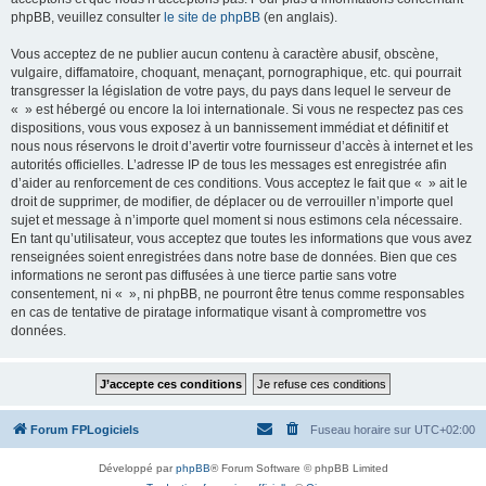
phpBB, veuillez consulter
le site de phpBB
(en anglais).
Vous acceptez de ne publier aucun contenu à caractère abusif, obscène,
vulgaire, diffamatoire, choquant, menaçant, pornographique, etc. qui pourrait
transgresser la législation de votre pays, du pays dans lequel le serveur de
« » est hébergé ou encore la loi internationale. Si vous ne respectez pas ces
dispositions, vous vous exposez à un bannissement immédiat et définitif et
nous nous réservons le droit d’avertir votre fournisseur d’accès à internet et les
autorités officielles. L’adresse IP de tous les messages est enregistrée afin
d’aider au renforcement de ces conditions. Vous acceptez le fait que « » ait le
droit de supprimer, de modifier, de déplacer ou de verrouiller n’importe quel
sujet et message à n’importe quel moment si nous estimons cela nécessaire.
En tant qu’utilisateur, vous acceptez que toutes les informations que vous avez
renseignées soient enregistrées dans notre base de données. Bien que ces
informations ne seront pas diffusées à une tierce partie sans votre
consentement, ni « », ni phpBB, ne pourront être tenus comme responsables
en cas de tentative de piratage informatique visant à compromettre vos
données.
Forum FPLogiciels
Fuseau horaire sur
UTC+02:00
Développé par
phpBB
® Forum Software © phpBB Limited