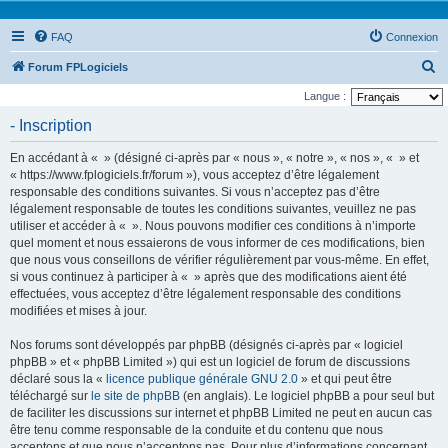
FAQ
Connexion
R
Forum FPLogiciels
e
Langue :
c
- Inscription
h
En accédant à « » (désigné ci-après par « nous », « notre », « nos », « » et
e
« https://www.fplogiciels.fr/forum »), vous acceptez d’être légalement
r
responsable des conditions suivantes. Si vous n’acceptez pas d’être
légalement responsable de toutes les conditions suivantes, veuillez ne pas
c
utiliser et accéder à « ». Nous pouvons modifier ces conditions à n’importe
h
quel moment et nous essaierons de vous informer de ces modifications, bien
e
que nous vous conseillons de vérifier régulièrement par vous-même. En effet,
si vous continuez à participer à « » après que des modifications aient été
r
effectuées, vous acceptez d’être légalement responsable des conditions
modifiées et mises à jour.
Nos forums sont développés par phpBB (désignés ci-après par « logiciel
phpBB » et « phpBB Limited ») qui est un logiciel de forum de discussions
déclaré sous la «
licence publique générale GNU 2.0
» et qui peut être
téléchargé sur
le site de phpBB
(en anglais). Le logiciel phpBB a pour seul but
de faciliter les discussions sur internet et phpBB Limited ne peut en aucun cas
être tenu comme responsable de la conduite et du contenu que nous
acceptons et que nous n’acceptons pas. Pour plus d’informations concernant