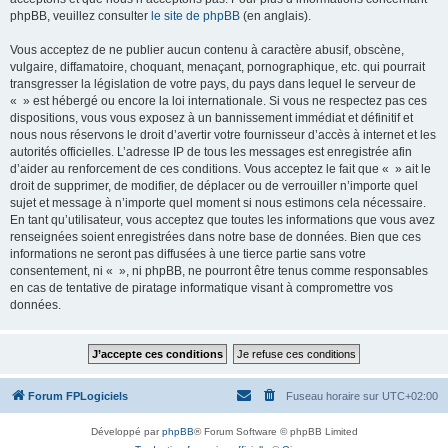
phpBB, veuillez consulter
le site de phpBB
(en anglais).
Vous acceptez de ne publier aucun contenu à caractère abusif, obscène,
vulgaire, diffamatoire, choquant, menaçant, pornographique, etc. qui pourrait
transgresser la législation de votre pays, du pays dans lequel le serveur de
« » est hébergé ou encore la loi internationale. Si vous ne respectez pas ces
dispositions, vous vous exposez à un bannissement immédiat et définitif et
nous nous réservons le droit d’avertir votre fournisseur d’accès à internet et les
autorités officielles. L’adresse IP de tous les messages est enregistrée afin
d’aider au renforcement de ces conditions. Vous acceptez le fait que « » ait le
droit de supprimer, de modifier, de déplacer ou de verrouiller n’importe quel
sujet et message à n’importe quel moment si nous estimons cela nécessaire.
En tant qu’utilisateur, vous acceptez que toutes les informations que vous avez
renseignées soient enregistrées dans notre base de données. Bien que ces
informations ne seront pas diffusées à une tierce partie sans votre
consentement, ni « », ni phpBB, ne pourront être tenus comme responsables
en cas de tentative de piratage informatique visant à compromettre vos
données.
Forum FPLogiciels
Fuseau horaire sur
UTC+02:00
Développé par
phpBB
® Forum Software © phpBB Limited