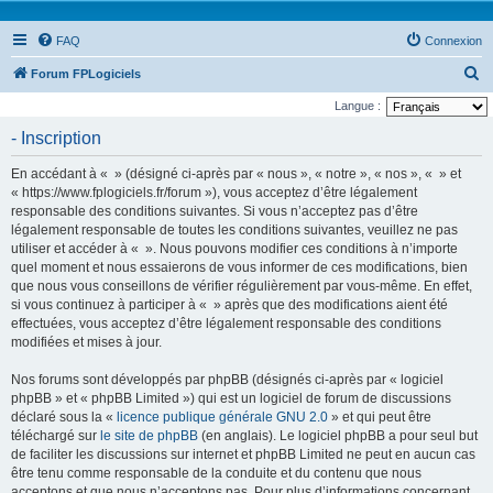
FAQ
Connexion
R
Forum FPLogiciels
e
Langue :
c
- Inscription
h
En accédant à « » (désigné ci-après par « nous », « notre », « nos », « » et
e
« https://www.fplogiciels.fr/forum »), vous acceptez d’être légalement
r
responsable des conditions suivantes. Si vous n’acceptez pas d’être
légalement responsable de toutes les conditions suivantes, veuillez ne pas
c
utiliser et accéder à « ». Nous pouvons modifier ces conditions à n’importe
h
quel moment et nous essaierons de vous informer de ces modifications, bien
e
que nous vous conseillons de vérifier régulièrement par vous-même. En effet,
si vous continuez à participer à « » après que des modifications aient été
r
effectuées, vous acceptez d’être légalement responsable des conditions
modifiées et mises à jour.
Nos forums sont développés par phpBB (désignés ci-après par « logiciel
phpBB » et « phpBB Limited ») qui est un logiciel de forum de discussions
déclaré sous la «
licence publique générale GNU 2.0
» et qui peut être
téléchargé sur
le site de phpBB
(en anglais). Le logiciel phpBB a pour seul but
de faciliter les discussions sur internet et phpBB Limited ne peut en aucun cas
être tenu comme responsable de la conduite et du contenu que nous
acceptons et que nous n’acceptons pas. Pour plus d’informations concernant