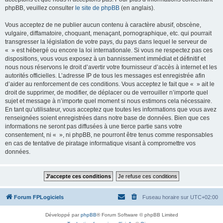
phpBB, veuillez consulter
le site de phpBB
(en anglais).
Vous acceptez de ne publier aucun contenu à caractère abusif, obscène,
vulgaire, diffamatoire, choquant, menaçant, pornographique, etc. qui pourrait
transgresser la législation de votre pays, du pays dans lequel le serveur de
« » est hébergé ou encore la loi internationale. Si vous ne respectez pas ces
dispositions, vous vous exposez à un bannissement immédiat et définitif et
nous nous réservons le droit d’avertir votre fournisseur d’accès à internet et les
autorités officielles. L’adresse IP de tous les messages est enregistrée afin
d’aider au renforcement de ces conditions. Vous acceptez le fait que « » ait le
droit de supprimer, de modifier, de déplacer ou de verrouiller n’importe quel
sujet et message à n’importe quel moment si nous estimons cela nécessaire.
En tant qu’utilisateur, vous acceptez que toutes les informations que vous avez
renseignées soient enregistrées dans notre base de données. Bien que ces
informations ne seront pas diffusées à une tierce partie sans votre
consentement, ni « », ni phpBB, ne pourront être tenus comme responsables
en cas de tentative de piratage informatique visant à compromettre vos
données.
Forum FPLogiciels
Fuseau horaire sur
UTC+02:00
Développé par
phpBB
® Forum Software © phpBB Limited