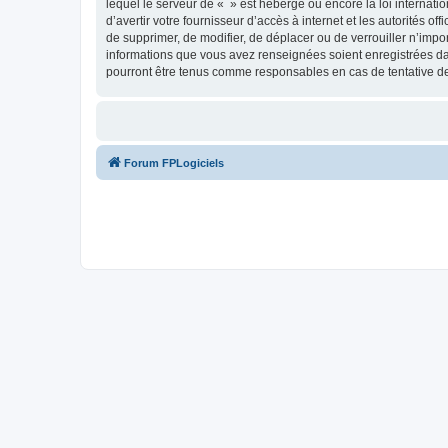
lequel le serveur de « » est hébergé ou encore la loi internati
d’avertir votre fournisseur d’accès à internet et les autorités o
de supprimer, de modifier, de déplacer ou de verrouiller n’impo
informations que vous avez renseignées soient enregistrées da
pourront être tenus comme responsables en cas de tentative d
Forum FPLogiciels