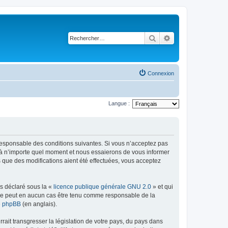
Rechercher
Recherche avancé
Connexion
Langue :
t responsable des conditions suivantes. Si vous n’acceptez pas
s à n’importe quel moment et nous essaierons de vous informer
s que des modifications aient été effectuées, vous acceptez
ns déclaré sous la «
licence publique générale GNU 2.0
» et qui
ed ne peut en aucun cas être tenu comme responsable de la
de phpBB
(en anglais).
ait transgresser la législation de votre pays, du pays dans