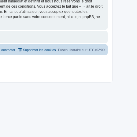
nt immédiat et définitif et nous nous réservons le droit
ent de ces conditions. Vous acceptez le fait que « » ait le droit
 En tant qu’utilisateur, vous acceptez que toutes les
 tierce partie sans votre consentement, ni « », ni phpBB, ne
 contacter
Supprimer les cookies
Fuseau horaire sur
UTC+02:00