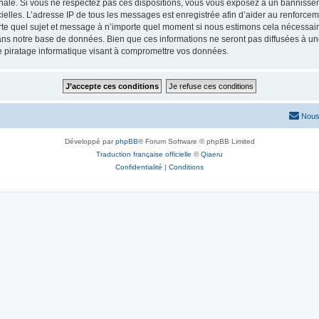
onale. Si vous ne respectez pas ces dispositions, vous vous exposez à un bannisseme
fficielles. L’adresse IP de tous les messages est enregistrée afin d’aider au renforcem
rte quel sujet et message à n’importe quel moment si nous estimons cela nécessaire.
ns notre base de données. Bien que ces informations ne seront pas diffusées à une
e piratage informatique visant à compromettre vos données.
Nous
Développé par
phpBB
® Forum Software © phpBB Limited
Traduction française officielle
©
Qiaeru
Confidentialité
|
Conditions