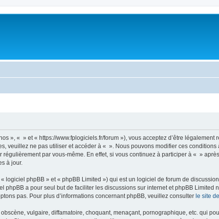
nos », « » et « https://www.fplogiciels.fr/forum »), vous acceptez d’être légalemen
es, veuillez ne pas utiliser et accéder à « ». Nous pouvons modifier ces condition
r régulièrement par vous-même. En effet, si vous continuez à participer à « » aprè
s à jour.
 logiciel phpBB » et « phpBB Limited ») qui est un logiciel de forum de discussio
iel phpBB a pour seul but de faciliter les discussions sur internet et phpBB Limit
ptons pas. Pour plus d’informations concernant phpBB, veuillez consulter
le site 
obscène, vulgaire, diffamatoire, choquant, menaçant, pornographique, etc. qui pourr