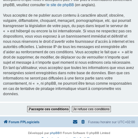
phpBB, veuillez consulter
le site de phpBB
(en anglais).
Vous acceptez de ne publier aucun contenu à caractère abusif, obscène,
vulgaire, diffamatoire, choquant, menaçant, pornographique, etc. qui pourrait
transgresser la législation de votre pays, du pays dans lequel le serveur de
« » est hébergé ou encore la loi internationale. Si vous ne respectez pas ces
dispositions, vous vous exposez à un bannissement immédiat et définitif et
nous nous réservons le droit d’avertir votre fournisseur d’accès à internet et les
autorités officielles. L’adresse IP de tous les messages est enregistrée afin
d’aider au renforcement de ces conditions. Vous acceptez le fait que « » ait le
droit de supprimer, de modifier, de déplacer ou de verrouiller n’importe quel
sujet et message à n’importe quel moment si nous estimons cela nécessaire.
En tant qu’utilisateur, vous acceptez que toutes les informations que vous avez
renseignées soient enregistrées dans notre base de données. Bien que ces
informations ne seront pas diffusées à une tierce partie sans votre
consentement, ni « », ni phpBB, ne pourront être tenus comme responsables
en cas de tentative de piratage informatique visant à compromettre vos
données.
Forum FPLogiciels
Fuseau horaire sur
UTC+02:00
Développé par
phpBB
® Forum Software © phpBB Limited