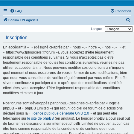
FAQ
Connexion
R
Forum FPLogiciels
e
Langue :
c
- Inscription
h
En accédant à « » (désigné ci-après par « nous », « notre », « nos », « » et
e
« https://www.fplogiciels.fr/forum »), vous acceptez d’être légalement
r
responsable des conditions suivantes. Si vous n’acceptez pas d’être
légalement responsable de toutes les conditions suivantes, veuillez ne pas
c
utiliser et accéder à « ». Nous pouvons modifier ces conditions à n’importe
h
quel moment et nous essaierons de vous informer de ces modifications, bien
e
que nous vous conseillons de vérifier régulièrement par vous-même. En effet,
si vous continuez à participer à « » après que des modifications aient été
r
effectuées, vous acceptez d’être légalement responsable des conditions
modifiées et mises à jour.
Nos forums sont développés par phpBB (désignés ci-après par « logiciel
phpBB » et « phpBB Limited ») qui est un logiciel de forum de discussions
déclaré sous la «
licence publique générale GNU 2.0
» et qui peut être
téléchargé sur
le site de phpBB
(en anglais). Le logiciel phpBB a pour seul but
de faciliter les discussions sur internet et phpBB Limited ne peut en aucun cas
être tenu comme responsable de la conduite et du contenu que nous
acceptons et que nous n’acceptons pas. Pour plus d’informations concernant