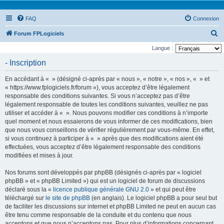
FAQ
Connexion
R
Forum FPLogiciels
e
Langue :
c
- Inscription
h
En accédant à « » (désigné ci-après par « nous », « notre », « nos », « » et
e
« https://www.fplogiciels.fr/forum »), vous acceptez d’être légalement
r
responsable des conditions suivantes. Si vous n’acceptez pas d’être
légalement responsable de toutes les conditions suivantes, veuillez ne pas
c
utiliser et accéder à « ». Nous pouvons modifier ces conditions à n’importe
h
quel moment et nous essaierons de vous informer de ces modifications, bien
e
que nous vous conseillons de vérifier régulièrement par vous-même. En effet,
si vous continuez à participer à « » après que des modifications aient été
r
effectuées, vous acceptez d’être légalement responsable des conditions
modifiées et mises à jour.
Nos forums sont développés par phpBB (désignés ci-après par « logiciel
phpBB » et « phpBB Limited ») qui est un logiciel de forum de discussions
déclaré sous la «
licence publique générale GNU 2.0
» et qui peut être
téléchargé sur
le site de phpBB
(en anglais). Le logiciel phpBB a pour seul but
de faciliter les discussions sur internet et phpBB Limited ne peut en aucun cas
être tenu comme responsable de la conduite et du contenu que nous
acceptons et que nous n’acceptons pas. Pour plus d’informations concernant