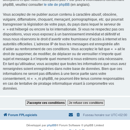
phpBB, veuillez consulter
le site de phpBB
(en anglais).
Vous acceptez de ne publier aucun contenu à caractère abusif, obscène,
vulgaire, diffamatoire, choquant, menaçant, pornographique, etc. qui pourrait
transgresser la législation de votre pays, du pays dans lequel le serveur de
« » est hébergé ou encore la loi internationale. Si vous ne respectez pas ces
dispositions, vous vous exposez à un bannissement immédiat et définitif et
nous nous réservons le droit d’avertir votre fournisseur d’accès à internet et les
autorités officielles. L’adresse IP de tous les messages est enregistrée afin
d’aider au renforcement de ces conditions. Vous acceptez le fait que « » ait le
droit de supprimer, de modifier, de déplacer ou de verrouiller n’importe quel
sujet et message à n’importe quel moment si nous estimons cela nécessaire.
En tant qu’utilisateur, vous acceptez que toutes les informations que vous avez
renseignées soient enregistrées dans notre base de données. Bien que ces
informations ne seront pas diffusées à une tierce partie sans votre
consentement, ni « », ni phpBB, ne pourront être tenus comme responsables
en cas de tentative de piratage informatique visant à compromettre vos
données.
Forum FPLogiciels
Fuseau horaire sur
UTC+02:00
Développé par
phpBB
® Forum Software © phpBB Limited