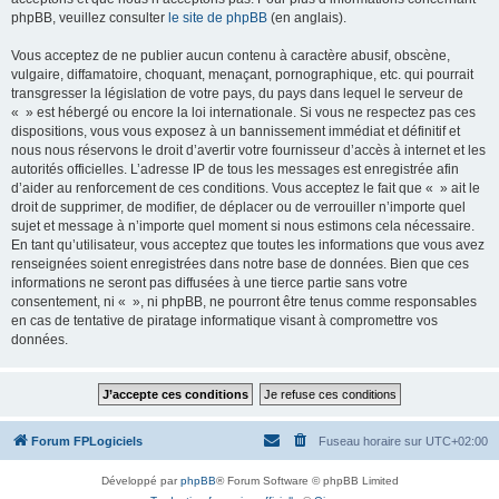
phpBB, veuillez consulter
le site de phpBB
(en anglais).
Vous acceptez de ne publier aucun contenu à caractère abusif, obscène,
vulgaire, diffamatoire, choquant, menaçant, pornographique, etc. qui pourrait
transgresser la législation de votre pays, du pays dans lequel le serveur de
« » est hébergé ou encore la loi internationale. Si vous ne respectez pas ces
dispositions, vous vous exposez à un bannissement immédiat et définitif et
nous nous réservons le droit d’avertir votre fournisseur d’accès à internet et les
autorités officielles. L’adresse IP de tous les messages est enregistrée afin
d’aider au renforcement de ces conditions. Vous acceptez le fait que « » ait le
droit de supprimer, de modifier, de déplacer ou de verrouiller n’importe quel
sujet et message à n’importe quel moment si nous estimons cela nécessaire.
En tant qu’utilisateur, vous acceptez que toutes les informations que vous avez
renseignées soient enregistrées dans notre base de données. Bien que ces
informations ne seront pas diffusées à une tierce partie sans votre
consentement, ni « », ni phpBB, ne pourront être tenus comme responsables
en cas de tentative de piratage informatique visant à compromettre vos
données.
Forum FPLogiciels
Fuseau horaire sur
UTC+02:00
Développé par
phpBB
® Forum Software © phpBB Limited