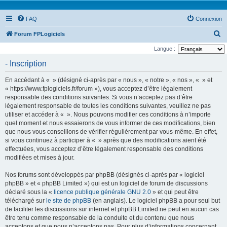
FAQ
Connexion
R
Forum FPLogiciels
e
Langue :
c
- Inscription
h
En accédant à « » (désigné ci-après par « nous », « notre », « nos », « » et
e
« https://www.fplogiciels.fr/forum »), vous acceptez d’être légalement
r
responsable des conditions suivantes. Si vous n’acceptez pas d’être
légalement responsable de toutes les conditions suivantes, veuillez ne pas
c
utiliser et accéder à « ». Nous pouvons modifier ces conditions à n’importe
h
quel moment et nous essaierons de vous informer de ces modifications, bien
e
que nous vous conseillons de vérifier régulièrement par vous-même. En effet,
si vous continuez à participer à « » après que des modifications aient été
r
effectuées, vous acceptez d’être légalement responsable des conditions
modifiées et mises à jour.
Nos forums sont développés par phpBB (désignés ci-après par « logiciel
phpBB » et « phpBB Limited ») qui est un logiciel de forum de discussions
déclaré sous la «
licence publique générale GNU 2.0
» et qui peut être
téléchargé sur
le site de phpBB
(en anglais). Le logiciel phpBB a pour seul but
de faciliter les discussions sur internet et phpBB Limited ne peut en aucun cas
être tenu comme responsable de la conduite et du contenu que nous
acceptons et que nous n’acceptons pas. Pour plus d’informations concernant