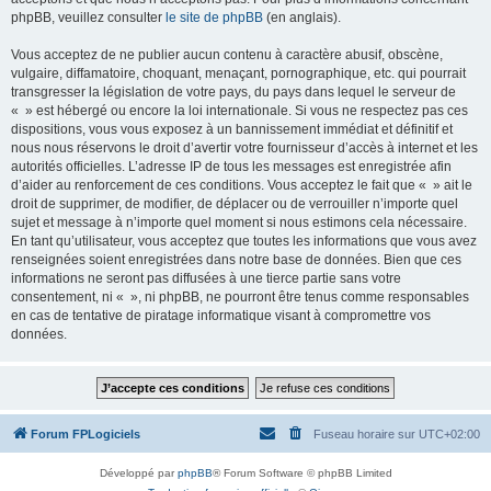
phpBB, veuillez consulter
le site de phpBB
(en anglais).
Vous acceptez de ne publier aucun contenu à caractère abusif, obscène,
vulgaire, diffamatoire, choquant, menaçant, pornographique, etc. qui pourrait
transgresser la législation de votre pays, du pays dans lequel le serveur de
« » est hébergé ou encore la loi internationale. Si vous ne respectez pas ces
dispositions, vous vous exposez à un bannissement immédiat et définitif et
nous nous réservons le droit d’avertir votre fournisseur d’accès à internet et les
autorités officielles. L’adresse IP de tous les messages est enregistrée afin
d’aider au renforcement de ces conditions. Vous acceptez le fait que « » ait le
droit de supprimer, de modifier, de déplacer ou de verrouiller n’importe quel
sujet et message à n’importe quel moment si nous estimons cela nécessaire.
En tant qu’utilisateur, vous acceptez que toutes les informations que vous avez
renseignées soient enregistrées dans notre base de données. Bien que ces
informations ne seront pas diffusées à une tierce partie sans votre
consentement, ni « », ni phpBB, ne pourront être tenus comme responsables
en cas de tentative de piratage informatique visant à compromettre vos
données.
Forum FPLogiciels
Fuseau horaire sur
UTC+02:00
Développé par
phpBB
® Forum Software © phpBB Limited