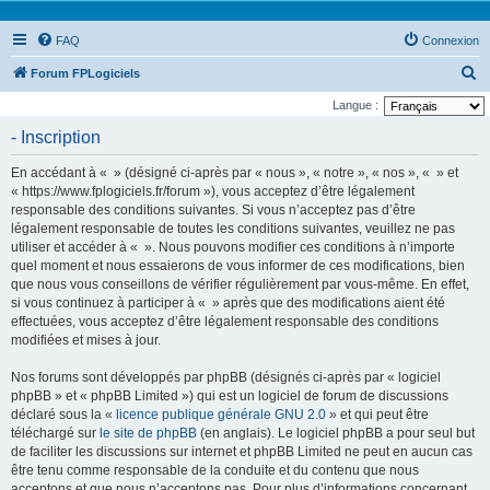
FAQ
Connexion
R
Forum FPLogiciels
e
Langue :
c
- Inscription
h
En accédant à « » (désigné ci-après par « nous », « notre », « nos », « » et
e
« https://www.fplogiciels.fr/forum »), vous acceptez d’être légalement
r
responsable des conditions suivantes. Si vous n’acceptez pas d’être
légalement responsable de toutes les conditions suivantes, veuillez ne pas
c
utiliser et accéder à « ». Nous pouvons modifier ces conditions à n’importe
h
quel moment et nous essaierons de vous informer de ces modifications, bien
e
que nous vous conseillons de vérifier régulièrement par vous-même. En effet,
si vous continuez à participer à « » après que des modifications aient été
r
effectuées, vous acceptez d’être légalement responsable des conditions
modifiées et mises à jour.
Nos forums sont développés par phpBB (désignés ci-après par « logiciel
phpBB » et « phpBB Limited ») qui est un logiciel de forum de discussions
déclaré sous la «
licence publique générale GNU 2.0
» et qui peut être
téléchargé sur
le site de phpBB
(en anglais). Le logiciel phpBB a pour seul but
de faciliter les discussions sur internet et phpBB Limited ne peut en aucun cas
être tenu comme responsable de la conduite et du contenu que nous
acceptons et que nous n’acceptons pas. Pour plus d’informations concernant