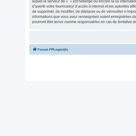
lequel le serveur de « » est hébergé ou encore la loi internati
d’avertir votre fournisseur d’accès à internet et les autorités o
de supprimer, de modifier, de déplacer ou de verrouiller n’impo
informations que vous avez renseignées soient enregistrées da
pourront être tenus comme responsables en cas de tentative d
Forum FPLogiciels