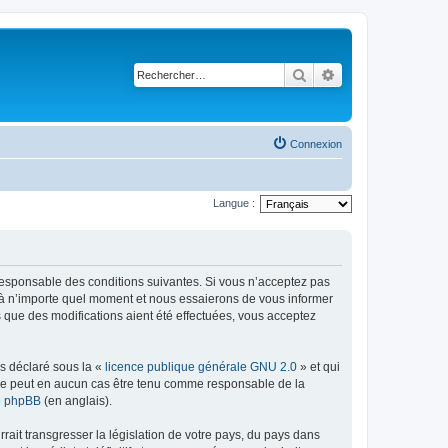
Rechercher
Recherche avancé
Connexion
Langue :
t responsable des conditions suivantes. Si vous n’acceptez pas
s à n’importe quel moment et nous essaierons de vous informer
s que des modifications aient été effectuées, vous acceptez
ns déclaré sous la «
licence publique générale GNU 2.0
» et qui
ed ne peut en aucun cas être tenu comme responsable de la
de phpBB
(en anglais).
ait transgresser la législation de votre pays, du pays dans