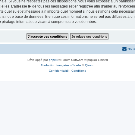
onale. Si vous ne respectez pas ces dispositions, vous vous exposez à un bannisseme
fficielles. L’adresse IP de tous les messages est enregistrée afin d’aider au renforcem
rte quel sujet et message à n’importe quel moment si nous estimons cela nécessaire.
ns notre base de données. Bien que ces informations ne seront pas diffusées à une
e piratage informatique visant à compromettre vos données.
Nous
Développé par
phpBB
® Forum Software © phpBB Limited
Traduction française officielle
©
Qiaeru
Confidentialité
|
Conditions