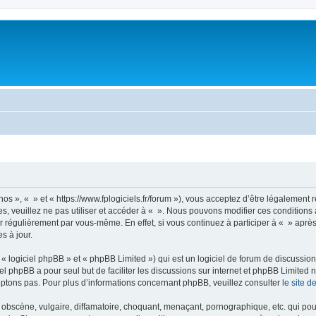
nos », « » et « https://www.fplogiciels.fr/forum »), vous acceptez d’être légalemen
es, veuillez ne pas utiliser et accéder à « ». Nous pouvons modifier ces condition
r régulièrement par vous-même. En effet, si vous continuez à participer à « » aprè
s à jour.
 logiciel phpBB » et « phpBB Limited ») qui est un logiciel de forum de discussio
iel phpBB a pour seul but de faciliter les discussions sur internet et phpBB Limit
ptons pas. Pour plus d’informations concernant phpBB, veuillez consulter
le site 
obscène, vulgaire, diffamatoire, choquant, menaçant, pornographique, etc. qui pourr