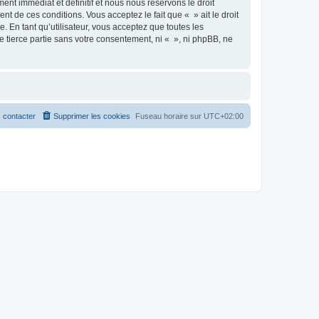
nt immédiat et définitif et nous nous réservons le droit
ent de ces conditions. Vous acceptez le fait que « » ait le droit
 En tant qu’utilisateur, vous acceptez que toutes les
 tierce partie sans votre consentement, ni « », ni phpBB, ne
 contacter
Supprimer les cookies
Fuseau horaire sur
UTC+02:00