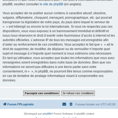
phpBB, veuillez consulter
le site de phpBB
(en anglais).
Vous acceptez de ne publier aucun contenu à caractère abusif, obscène,
vulgaire, diffamatoire, choquant, menaçant, pornographique, etc. qui pourrait
transgresser la législation de votre pays, du pays dans lequel le serveur de
« » est hébergé ou encore la loi internationale. Si vous ne respectez pas ces
dispositions, vous vous exposez à un bannissement immédiat et définitif et
nous nous réservons le droit d’avertir votre fournisseur d’accès à internet et les
autorités officielles. L’adresse IP de tous les messages est enregistrée afin
d’aider au renforcement de ces conditions. Vous acceptez le fait que « » ait le
droit de supprimer, de modifier, de déplacer ou de verrouiller n’importe quel
sujet et message à n’importe quel moment si nous estimons cela nécessaire.
En tant qu’utilisateur, vous acceptez que toutes les informations que vous avez
renseignées soient enregistrées dans notre base de données. Bien que ces
informations ne seront pas diffusées à une tierce partie sans votre
consentement, ni « », ni phpBB, ne pourront être tenus comme responsables
en cas de tentative de piratage informatique visant à compromettre vos
données.
Forum FPLogiciels
Fuseau horaire sur
UTC+02:00
Développé par
phpBB
® Forum Software © phpBB Limited