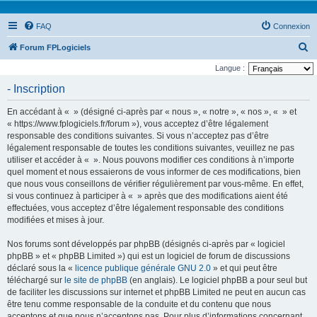
FAQ
Connexion
R
Forum FPLogiciels
e
Langue :
c
- Inscription
h
En accédant à « » (désigné ci-après par « nous », « notre », « nos », « » et
e
« https://www.fplogiciels.fr/forum »), vous acceptez d’être légalement
r
responsable des conditions suivantes. Si vous n’acceptez pas d’être
légalement responsable de toutes les conditions suivantes, veuillez ne pas
c
utiliser et accéder à « ». Nous pouvons modifier ces conditions à n’importe
h
quel moment et nous essaierons de vous informer de ces modifications, bien
e
que nous vous conseillons de vérifier régulièrement par vous-même. En effet,
si vous continuez à participer à « » après que des modifications aient été
r
effectuées, vous acceptez d’être légalement responsable des conditions
modifiées et mises à jour.
Nos forums sont développés par phpBB (désignés ci-après par « logiciel
phpBB » et « phpBB Limited ») qui est un logiciel de forum de discussions
déclaré sous la «
licence publique générale GNU 2.0
» et qui peut être
téléchargé sur
le site de phpBB
(en anglais). Le logiciel phpBB a pour seul but
de faciliter les discussions sur internet et phpBB Limited ne peut en aucun cas
être tenu comme responsable de la conduite et du contenu que nous
acceptons et que nous n’acceptons pas. Pour plus d’informations concernant