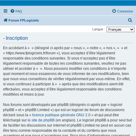
FAQ
Connexion
R
Forum FPLogiciels
e
Langue :
c
- Inscription
h
En accédant à « » (désigné ci-après par « nous », « notre », « nos », « » et
e
« https://www.fplogiciels.fr/forum »), vous acceptez d’être légalement
r
responsable des conditions suivantes. Si vous n’acceptez pas d’être
légalement responsable de toutes les conditions suivantes, veuillez ne pas
c
utiliser et accéder à « ». Nous pouvons modifier ces conditions à n’importe
h
quel moment et nous essaierons de vous informer de ces modifications, bien
e
que nous vous conseillons de vérifier régulièrement par vous-même. En effet,
si vous continuez à participer à « » après que des modifications aient été
r
effectuées, vous acceptez d’être légalement responsable des conditions
modifiées et mises à jour.
Nos forums sont développés par phpBB (désignés ci-après par « logiciel
phpBB » et « phpBB Limited ») qui est un logiciel de forum de discussions
déclaré sous la «
licence publique générale GNU 2.0
» et qui peut être
téléchargé sur
le site de phpBB
(en anglais). Le logiciel phpBB a pour seul but
de faciliter les discussions sur internet et phpBB Limited ne peut en aucun cas
être tenu comme responsable de la conduite et du contenu que nous
acceptons et que nous n’acceptons pas. Pour plus d’informations concernant