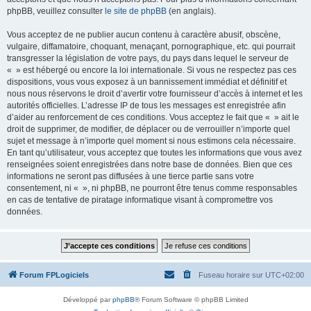
phpBB, veuillez consulter
le site de phpBB
(en anglais).
Vous acceptez de ne publier aucun contenu à caractère abusif, obscène,
vulgaire, diffamatoire, choquant, menaçant, pornographique, etc. qui pourrait
transgresser la législation de votre pays, du pays dans lequel le serveur de
« » est hébergé ou encore la loi internationale. Si vous ne respectez pas ces
dispositions, vous vous exposez à un bannissement immédiat et définitif et
nous nous réservons le droit d’avertir votre fournisseur d’accès à internet et les
autorités officielles. L’adresse IP de tous les messages est enregistrée afin
d’aider au renforcement de ces conditions. Vous acceptez le fait que « » ait le
droit de supprimer, de modifier, de déplacer ou de verrouiller n’importe quel
sujet et message à n’importe quel moment si nous estimons cela nécessaire.
En tant qu’utilisateur, vous acceptez que toutes les informations que vous avez
renseignées soient enregistrées dans notre base de données. Bien que ces
informations ne seront pas diffusées à une tierce partie sans votre
consentement, ni « », ni phpBB, ne pourront être tenus comme responsables
en cas de tentative de piratage informatique visant à compromettre vos
données.
Forum FPLogiciels
Fuseau horaire sur
UTC+02:00
Développé par
phpBB
® Forum Software © phpBB Limited