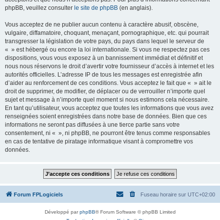
phpBB, veuillez consulter
le site de phpBB
(en anglais).
Vous acceptez de ne publier aucun contenu à caractère abusif, obscène,
vulgaire, diffamatoire, choquant, menaçant, pornographique, etc. qui pourrait
transgresser la législation de votre pays, du pays dans lequel le serveur de
« » est hébergé ou encore la loi internationale. Si vous ne respectez pas ces
dispositions, vous vous exposez à un bannissement immédiat et définitif et
nous nous réservons le droit d’avertir votre fournisseur d’accès à internet et les
autorités officielles. L’adresse IP de tous les messages est enregistrée afin
d’aider au renforcement de ces conditions. Vous acceptez le fait que « » ait le
droit de supprimer, de modifier, de déplacer ou de verrouiller n’importe quel
sujet et message à n’importe quel moment si nous estimons cela nécessaire.
En tant qu’utilisateur, vous acceptez que toutes les informations que vous avez
renseignées soient enregistrées dans notre base de données. Bien que ces
informations ne seront pas diffusées à une tierce partie sans votre
consentement, ni « », ni phpBB, ne pourront être tenus comme responsables
en cas de tentative de piratage informatique visant à compromettre vos
données.
Forum FPLogiciels
Fuseau horaire sur
UTC+02:00
Développé par
phpBB
® Forum Software © phpBB Limited