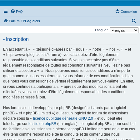
FAQ
Connexion
R
Forum FPLogiciels
e
Langue :
c
- Inscription
h
En accédant à « » (désigné ci-après par « nous », « notre », « nos », « » et
e
« https://www.fplogiciels.fr/forum »), vous acceptez d’être légalement
r
responsable des conditions suivantes. Si vous n’acceptez pas d’être
légalement responsable de toutes les conditions suivantes, veuillez ne pas
c
utiliser et accéder à « ». Nous pouvons modifier ces conditions à n’importe
h
quel moment et nous essaierons de vous informer de ces modifications, bien
e
que nous vous conseillons de vérifier régulièrement par vous-même. En effet,
si vous continuez à participer à « » après que des modifications aient été
r
effectuées, vous acceptez d’être légalement responsable des conditions
modifiées et mises à jour.
Nos forums sont développés par phpBB (désignés ci-après par « logiciel
phpBB » et « phpBB Limited ») qui est un logiciel de forum de discussions
déclaré sous la «
licence publique générale GNU 2.0
» et qui peut être
téléchargé sur
le site de phpBB
(en anglais). Le logiciel phpBB a pour seul but
de faciliter les discussions sur internet et phpBB Limited ne peut en aucun cas
être tenu comme responsable de la conduite et du contenu que nous
acceptons et que nous n’acceptons pas. Pour plus d’informations concernant