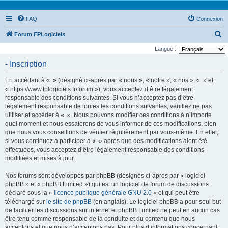
FAQ
Connexion
R
Forum FPLogiciels
e
Langue :
c
- Inscription
h
En accédant à « » (désigné ci-après par « nous », « notre », « nos », « » et
e
« https://www.fplogiciels.fr/forum »), vous acceptez d’être légalement
r
responsable des conditions suivantes. Si vous n’acceptez pas d’être
légalement responsable de toutes les conditions suivantes, veuillez ne pas
c
utiliser et accéder à « ». Nous pouvons modifier ces conditions à n’importe
h
quel moment et nous essaierons de vous informer de ces modifications, bien
e
que nous vous conseillons de vérifier régulièrement par vous-même. En effet,
si vous continuez à participer à « » après que des modifications aient été
r
effectuées, vous acceptez d’être légalement responsable des conditions
modifiées et mises à jour.
Nos forums sont développés par phpBB (désignés ci-après par « logiciel
phpBB » et « phpBB Limited ») qui est un logiciel de forum de discussions
déclaré sous la «
licence publique générale GNU 2.0
» et qui peut être
téléchargé sur
le site de phpBB
(en anglais). Le logiciel phpBB a pour seul but
de faciliter les discussions sur internet et phpBB Limited ne peut en aucun cas
être tenu comme responsable de la conduite et du contenu que nous
acceptons et que nous n’acceptons pas. Pour plus d’informations concernant