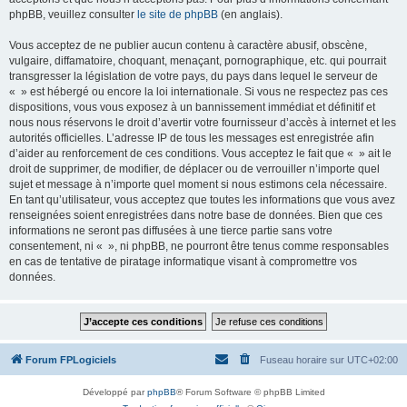
phpBB, veuillez consulter
le site de phpBB
(en anglais).
Vous acceptez de ne publier aucun contenu à caractère abusif, obscène,
vulgaire, diffamatoire, choquant, menaçant, pornographique, etc. qui pourrait
transgresser la législation de votre pays, du pays dans lequel le serveur de
« » est hébergé ou encore la loi internationale. Si vous ne respectez pas ces
dispositions, vous vous exposez à un bannissement immédiat et définitif et
nous nous réservons le droit d’avertir votre fournisseur d’accès à internet et les
autorités officielles. L’adresse IP de tous les messages est enregistrée afin
d’aider au renforcement de ces conditions. Vous acceptez le fait que « » ait le
droit de supprimer, de modifier, de déplacer ou de verrouiller n’importe quel
sujet et message à n’importe quel moment si nous estimons cela nécessaire.
En tant qu’utilisateur, vous acceptez que toutes les informations que vous avez
renseignées soient enregistrées dans notre base de données. Bien que ces
informations ne seront pas diffusées à une tierce partie sans votre
consentement, ni « », ni phpBB, ne pourront être tenus comme responsables
en cas de tentative de piratage informatique visant à compromettre vos
données.
Forum FPLogiciels
Fuseau horaire sur
UTC+02:00
Développé par
phpBB
® Forum Software © phpBB Limited