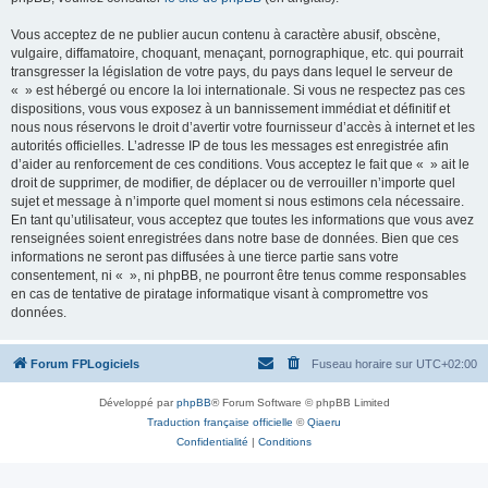
Vous acceptez de ne publier aucun contenu à caractère abusif, obscène,
vulgaire, diffamatoire, choquant, menaçant, pornographique, etc. qui pourrait
transgresser la législation de votre pays, du pays dans lequel le serveur de
« » est hébergé ou encore la loi internationale. Si vous ne respectez pas ces
dispositions, vous vous exposez à un bannissement immédiat et définitif et
nous nous réservons le droit d’avertir votre fournisseur d’accès à internet et les
autorités officielles. L’adresse IP de tous les messages est enregistrée afin
d’aider au renforcement de ces conditions. Vous acceptez le fait que « » ait le
droit de supprimer, de modifier, de déplacer ou de verrouiller n’importe quel
sujet et message à n’importe quel moment si nous estimons cela nécessaire.
En tant qu’utilisateur, vous acceptez que toutes les informations que vous avez
renseignées soient enregistrées dans notre base de données. Bien que ces
informations ne seront pas diffusées à une tierce partie sans votre
consentement, ni « », ni phpBB, ne pourront être tenus comme responsables
en cas de tentative de piratage informatique visant à compromettre vos
données.
Forum FPLogiciels
Fuseau horaire sur
UTC+02:00
Développé par
phpBB
® Forum Software © phpBB Limited
Traduction française officielle
©
Qiaeru
Confidentialité
|
Conditions