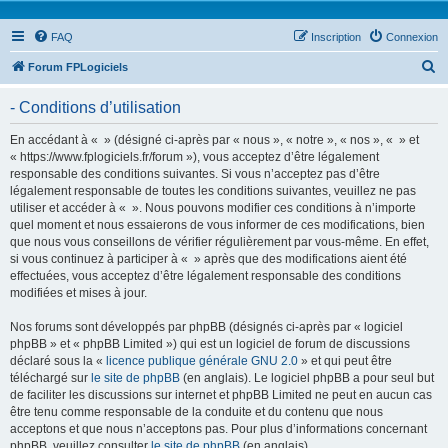
FAQ
Inscription
Connexion
R
Forum FPLogiciels
e
- Conditions d’utilisation
c
h
En accédant à « » (désigné ci-après par « nous », « notre », « nos », « » et
« https://www.fplogiciels.fr/forum »), vous acceptez d’être légalement
e
responsable des conditions suivantes. Si vous n’acceptez pas d’être
r
légalement responsable de toutes les conditions suivantes, veuillez ne pas
utiliser et accéder à « ». Nous pouvons modifier ces conditions à n’importe
c
quel moment et nous essaierons de vous informer de ces modifications, bien
h
que nous vous conseillons de vérifier régulièrement par vous-même. En effet,
si vous continuez à participer à « » après que des modifications aient été
e
effectuées, vous acceptez d’être légalement responsable des conditions
r
modifiées et mises à jour.
Nos forums sont développés par phpBB (désignés ci-après par « logiciel
phpBB » et « phpBB Limited ») qui est un logiciel de forum de discussions
déclaré sous la «
licence publique générale GNU 2.0
» et qui peut être
téléchargé sur
le site de phpBB
(en anglais). Le logiciel phpBB a pour seul but
de faciliter les discussions sur internet et phpBB Limited ne peut en aucun cas
être tenu comme responsable de la conduite et du contenu que nous
acceptons et que nous n’acceptons pas. Pour plus d’informations concernant
phpBB, veuillez consulter
le site de phpBB
(en anglais).