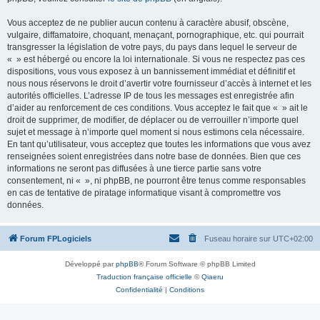
Vous acceptez de ne publier aucun contenu à caractère abusif, obscène,
vulgaire, diffamatoire, choquant, menaçant, pornographique, etc. qui pourrait
transgresser la législation de votre pays, du pays dans lequel le serveur de
« » est hébergé ou encore la loi internationale. Si vous ne respectez pas ces
dispositions, vous vous exposez à un bannissement immédiat et définitif et
nous nous réservons le droit d’avertir votre fournisseur d’accès à internet et les
autorités officielles. L’adresse IP de tous les messages est enregistrée afin
d’aider au renforcement de ces conditions. Vous acceptez le fait que « » ait le
droit de supprimer, de modifier, de déplacer ou de verrouiller n’importe quel
sujet et message à n’importe quel moment si nous estimons cela nécessaire.
En tant qu’utilisateur, vous acceptez que toutes les informations que vous avez
renseignées soient enregistrées dans notre base de données. Bien que ces
informations ne seront pas diffusées à une tierce partie sans votre
consentement, ni « », ni phpBB, ne pourront être tenus comme responsables
en cas de tentative de piratage informatique visant à compromettre vos
données.
Forum FPLogiciels
Fuseau horaire sur
UTC+02:00
Développé par
phpBB
® Forum Software © phpBB Limited
Traduction française officielle
©
Qiaeru
Confidentialité
|
Conditions