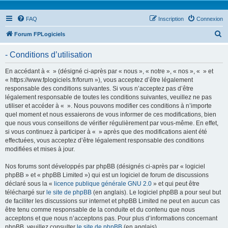
FAQ
Inscription
Connexion
R
Forum FPLogiciels
e
- Conditions d’utilisation
c
h
En accédant à « » (désigné ci-après par « nous », « notre », « nos », « » et
« https://www.fplogiciels.fr/forum »), vous acceptez d’être légalement
e
responsable des conditions suivantes. Si vous n’acceptez pas d’être
r
légalement responsable de toutes les conditions suivantes, veuillez ne pas
utiliser et accéder à « ». Nous pouvons modifier ces conditions à n’importe
c
quel moment et nous essaierons de vous informer de ces modifications, bien
h
que nous vous conseillons de vérifier régulièrement par vous-même. En effet,
si vous continuez à participer à « » après que des modifications aient été
e
effectuées, vous acceptez d’être légalement responsable des conditions
r
modifiées et mises à jour.
Nos forums sont développés par phpBB (désignés ci-après par « logiciel
phpBB » et « phpBB Limited ») qui est un logiciel de forum de discussions
déclaré sous la «
licence publique générale GNU 2.0
» et qui peut être
téléchargé sur
le site de phpBB
(en anglais). Le logiciel phpBB a pour seul but
de faciliter les discussions sur internet et phpBB Limited ne peut en aucun cas
être tenu comme responsable de la conduite et du contenu que nous
acceptons et que nous n’acceptons pas. Pour plus d’informations concernant
phpBB, veuillez consulter
le site de phpBB
(en anglais).