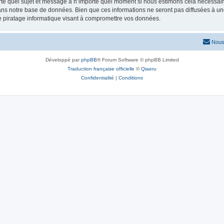
rte quel sujet et message à n’importe quel moment si nous estimons cela nécessaire.
ns notre base de données. Bien que ces informations ne seront pas diffusées à une
e piratage informatique visant à compromettre vos données.
Nous
Développé par
phpBB
® Forum Software © phpBB Limited
Traduction française officielle
©
Qiaeru
Confidentialité
|
Conditions