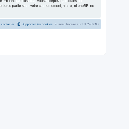
 En tant qu’utilisateur, vous acceptez que toutes les
 tierce partie sans votre consentement, ni « », ni phpBB, ne
 contacter
Supprimer les cookies
Fuseau horaire sur
UTC+02:00