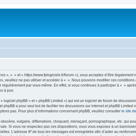
nos », « » et « https://www.fplogiciels.fr/forum »), vous acceptez d’être légalemen
es, veuillez ne pas utiliser et accéder à « ». Nous pouvons modifier ces condition
r régulièrement par vous-même. En effet, si vous continuez à participer à « » aprè
s à jour.
 logiciel phpBB » et « phpBB Limited ») qui est un logiciel de forum de discussio
iel phpBB a pour seul but de faciliter les discussions sur internet et phpBB Limit
ptons pas. Pour plus d’informations concernant phpBB, veuillez consulter
le site 
obscène, vulgaire, diffamatoire, choquant, menaçant, pornographique, etc. qui pourr
onale. Si vous ne respectez pas ces dispositions, vous vous exposez à un bannisseme
fficielles. L’adresse IP de tous les messages est enregistrée afin d’aider au renforcem