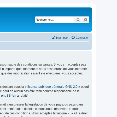
Rechercher
Recherche avancé
Inscription
Connexion
t responsable des conditions suivantes. Si vous n’acceptez pas
s à n’importe quel moment et nous essaierons de vous informer
s que des modifications aient été effectuées, vous acceptez
ns déclaré sous la «
licence publique générale GNU 2.0
» et qui
ed ne peut en aucun cas être tenu comme responsable de la
de phpBB
(en anglais).
ait transgresser la législation de votre pays, du pays dans
nt immédiat et définitif et nous nous réservons le droit
ent de ces conditions. Vous acceptez le fait que « » ait le droit