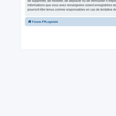
de supprimer, de modifier, de déplacer ou de verrouiller n’impo
informations que vous avez renseignées soient enregistrées da
pourront être tenus comme responsables en cas de tentative d
Forum FPLogiciels