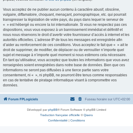
Vous acceptez de ne publier aucun contenu à caractère abusif, obscène,
vulgaire, diffamatoire, choquant, menaçant, pornographique, etc. qui pourrait
transgresser la législation de votre pays, du pays dans lequel le serveur de
« » est hébergé ou encore la loi internationale. Si vous ne respectez pas ces
dispositions, vous vous exposez à un bannissement immédiat et définitif et
nous nous réservons le droit d’avertir votre fournisseur d’accès à internet et les
autorités officielles. L’adresse IP de tous les messages est enregistrée afin
d’aider au renforcement de ces conditions. Vous acceptez le fait que « » ait le
droit de supprimer, de modifier, de déplacer ou de verrouiller n’importe quel
sujet et message à n’importe quel moment si nous estimons cela nécessaire.
En tant qu’utilisateur, vous acceptez que toutes les informations que vous avez
renseignées soient enregistrées dans notre base de données. Bien que ces
informations ne seront pas diffusées à une tierce partie sans votre
consentement, ni « », ni phpBB, ne pourront être tenus comme responsables
en cas de tentative de piratage informatique visant à compromettre vos
données.
Forum FPLogiciels
Fuseau horaire sur
UTC+02:00
Développé par
phpBB
® Forum Software © phpBB Limited
Traduction française officielle
©
Qiaeru
Confidentialité
|
Conditions