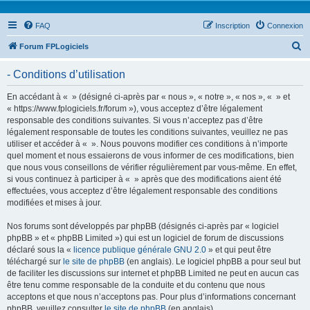
FAQ
Inscription
Connexion
R
Forum FPLogiciels
e
- Conditions d’utilisation
c
h
En accédant à « » (désigné ci-après par « nous », « notre », « nos », « » et
« https://www.fplogiciels.fr/forum »), vous acceptez d’être légalement
e
responsable des conditions suivantes. Si vous n’acceptez pas d’être
r
légalement responsable de toutes les conditions suivantes, veuillez ne pas
utiliser et accéder à « ». Nous pouvons modifier ces conditions à n’importe
c
quel moment et nous essaierons de vous informer de ces modifications, bien
h
que nous vous conseillons de vérifier régulièrement par vous-même. En effet,
si vous continuez à participer à « » après que des modifications aient été
e
effectuées, vous acceptez d’être légalement responsable des conditions
r
modifiées et mises à jour.
Nos forums sont développés par phpBB (désignés ci-après par « logiciel
phpBB » et « phpBB Limited ») qui est un logiciel de forum de discussions
déclaré sous la «
licence publique générale GNU 2.0
» et qui peut être
téléchargé sur
le site de phpBB
(en anglais). Le logiciel phpBB a pour seul but
de faciliter les discussions sur internet et phpBB Limited ne peut en aucun cas
être tenu comme responsable de la conduite et du contenu que nous
acceptons et que nous n’acceptons pas. Pour plus d’informations concernant
phpBB, veuillez consulter
le site de phpBB
(en anglais).