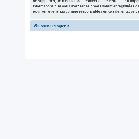
de supprimer, de modifier, de déplacer ou de verrouiller n’impo
informations que vous avez renseignées soient enregistrées da
pourront être tenus comme responsables en cas de tentative d
Forum FPLogiciels