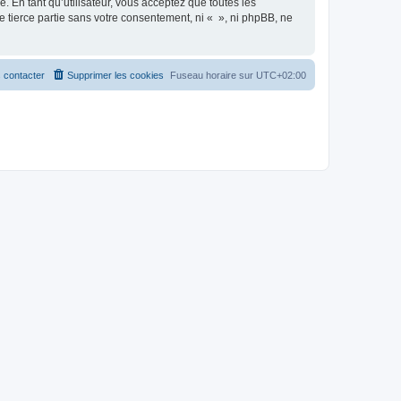
 En tant qu’utilisateur, vous acceptez que toutes les
 tierce partie sans votre consentement, ni « », ni phpBB, ne
 contacter
Supprimer les cookies
Fuseau horaire sur
UTC+02:00