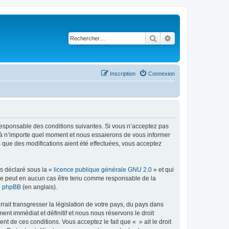
Rechercher
Recherche avancé
Inscription
Connexion
t responsable des conditions suivantes. Si vous n’acceptez pas
s à n’importe quel moment et nous essaierons de vous informer
s que des modifications aient été effectuées, vous acceptez
ns déclaré sous la «
licence publique générale GNU 2.0
» et qui
ed ne peut en aucun cas être tenu comme responsable de la
de phpBB
(en anglais).
ait transgresser la législation de votre pays, du pays dans
nt immédiat et définitif et nous nous réservons le droit
ent de ces conditions. Vous acceptez le fait que « » ait le droit