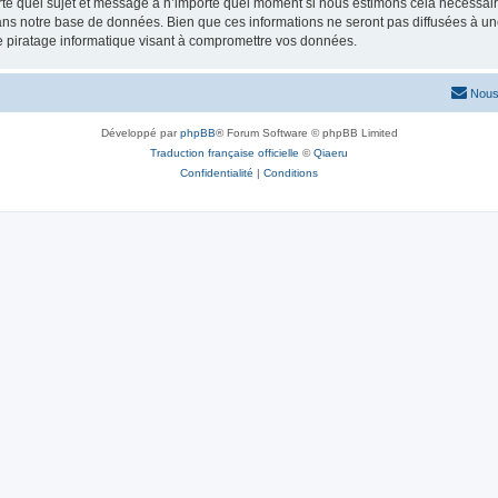
rte quel sujet et message à n’importe quel moment si nous estimons cela nécessaire.
ns notre base de données. Bien que ces informations ne seront pas diffusées à une
e piratage informatique visant à compromettre vos données.
Nous
Développé par
phpBB
® Forum Software © phpBB Limited
Traduction française officielle
©
Qiaeru
Confidentialité
|
Conditions