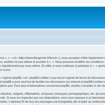
nos », « » et « https://www.fplogiciels.fr/forum »), vous acceptez d’être légalemen
es, veuillez ne pas utiliser et accéder à « ». Nous pouvons modifier ces condition
r régulièrement par vous-même. En effet, si vous continuez à participer à « » aprè
s à jour.
 logiciel phpBB » et « phpBB Limited ») qui est un logiciel de forum de discussio
iel phpBB a pour seul but de faciliter les discussions sur internet et phpBB Limit
ptons pas. Pour plus d’informations concernant phpBB, veuillez consulter
le site 
obscène, vulgaire, diffamatoire, choquant, menaçant, pornographique, etc. qui pourr
onale. Si vous ne respectez pas ces dispositions, vous vous exposez à un bannisseme
fficielles. L’adresse IP de tous les messages est enregistrée afin d’aider au renforcem