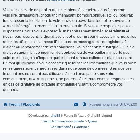
Vous acceptez de ne publier aucun contenu à caractère abusif, obscène,
vulgaire, diffamatoire, choquant, menaçant, pornographique, etc. qui pourrait
transgresser la législation de votre pays, du pays dans lequel le serveur de
« » est hébergé ou encore la loi internationale. Si vous ne respectez pas ces
dispositions, vous vous exposez à un bannissement immédiat et définitif et
nous nous réservons le droit d’avertir votre fournisseur d’accès à internet et les
autorités officielles. L’adresse IP de tous les messages est enregistrée afin
d’aider au renforcement de ces conditions. Vous acceptez le fait que « » ait le
droit de supprimer, de modifier, de déplacer ou de verrouiller n’importe quel
sujet et message à n’importe quel moment si nous estimons cela nécessaire.
En tant qu’utilisateur, vous acceptez que toutes les informations que vous avez
renseignées soient enregistrées dans notre base de données. Bien que ces
informations ne seront pas diffusées à une tierce partie sans votre
consentement, ni « », ni phpBB, ne pourront être tenus comme responsables
en cas de tentative de piratage informatique visant à compromettre vos
données.
Forum FPLogiciels
Fuseau horaire sur
UTC+02:00
Développé par
phpBB
® Forum Software © phpBB Limited
Traduction française officielle
©
Qiaeru
Confidentialité
|
Conditions