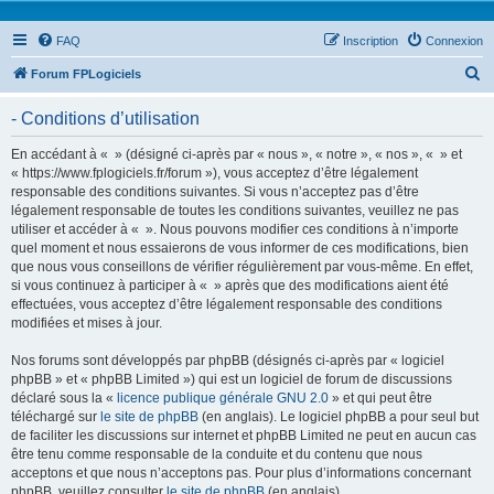
FAQ
Inscription
Connexion
R
Forum FPLogiciels
e
- Conditions d’utilisation
c
h
En accédant à « » (désigné ci-après par « nous », « notre », « nos », « » et
« https://www.fplogiciels.fr/forum »), vous acceptez d’être légalement
e
responsable des conditions suivantes. Si vous n’acceptez pas d’être
r
légalement responsable de toutes les conditions suivantes, veuillez ne pas
utiliser et accéder à « ». Nous pouvons modifier ces conditions à n’importe
c
quel moment et nous essaierons de vous informer de ces modifications, bien
h
que nous vous conseillons de vérifier régulièrement par vous-même. En effet,
si vous continuez à participer à « » après que des modifications aient été
e
effectuées, vous acceptez d’être légalement responsable des conditions
r
modifiées et mises à jour.
Nos forums sont développés par phpBB (désignés ci-après par « logiciel
phpBB » et « phpBB Limited ») qui est un logiciel de forum de discussions
déclaré sous la «
licence publique générale GNU 2.0
» et qui peut être
téléchargé sur
le site de phpBB
(en anglais). Le logiciel phpBB a pour seul but
de faciliter les discussions sur internet et phpBB Limited ne peut en aucun cas
être tenu comme responsable de la conduite et du contenu que nous
acceptons et que nous n’acceptons pas. Pour plus d’informations concernant
phpBB, veuillez consulter
le site de phpBB
(en anglais).