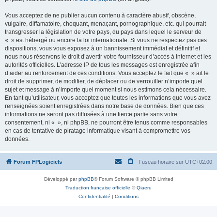
Vous acceptez de ne publier aucun contenu à caractère abusif, obscène,
vulgaire, diffamatoire, choquant, menaçant, pornographique, etc. qui pourrait
transgresser la législation de votre pays, du pays dans lequel le serveur de
« » est hébergé ou encore la loi internationale. Si vous ne respectez pas ces
dispositions, vous vous exposez à un bannissement immédiat et définitif et
nous nous réservons le droit d’avertir votre fournisseur d’accès à internet et les
autorités officielles. L’adresse IP de tous les messages est enregistrée afin
d’aider au renforcement de ces conditions. Vous acceptez le fait que « » ait le
droit de supprimer, de modifier, de déplacer ou de verrouiller n’importe quel
sujet et message à n’importe quel moment si nous estimons cela nécessaire.
En tant qu’utilisateur, vous acceptez que toutes les informations que vous avez
renseignées soient enregistrées dans notre base de données. Bien que ces
informations ne seront pas diffusées à une tierce partie sans votre
consentement, ni « », ni phpBB, ne pourront être tenus comme responsables
en cas de tentative de piratage informatique visant à compromettre vos
données.
Forum FPLogiciels
Fuseau horaire sur
UTC+02:00
Développé par
phpBB
® Forum Software © phpBB Limited
Traduction française officielle
©
Qiaeru
Confidentialité
|
Conditions