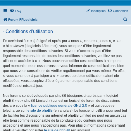
FAQ
Inscription
Connexion
R
Forum FPLogiciels
e
- Conditions d’utilisation
c
h
En accédant à « » (désigné ci-après par « nous », « notre », « nos », « » et
« https://www.fplogiciels.fr/forum »), vous acceptez d’être légalement
e
responsable des conditions suivantes. Si vous n’acceptez pas d’être
r
légalement responsable de toutes les conditions suivantes, veuillez ne pas
utiliser et accéder à « ». Nous pouvons modifier ces conditions à n’importe
c
quel moment et nous essaierons de vous informer de ces modifications, bien
h
que nous vous conseillons de vérifier régulièrement par vous-même. En effet,
si vous continuez à participer à « » après que des modifications aient été
e
effectuées, vous acceptez d’être légalement responsable des conditions
r
modifiées et mises à jour.
Nos forums sont développés par phpBB (désignés ci-après par « logiciel
phpBB » et « phpBB Limited ») qui est un logiciel de forum de discussions
déclaré sous la «
licence publique générale GNU 2.0
» et qui peut être
téléchargé sur
le site de phpBB
(en anglais). Le logiciel phpBB a pour seul but
de faciliter les discussions sur internet et phpBB Limited ne peut en aucun cas
être tenu comme responsable de la conduite et du contenu que nous
acceptons et que nous n’acceptons pas. Pour plus d’informations concernant
phpBB, veuillez consulter
le site de phpBB
(en anglais).