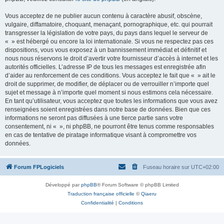
Vous acceptez de ne publier aucun contenu à caractère abusif, obscène,
vulgaire, diffamatoire, choquant, menaçant, pornographique, etc. qui pourrait
transgresser la législation de votre pays, du pays dans lequel le serveur de
« » est hébergé ou encore la loi internationale. Si vous ne respectez pas ces
dispositions, vous vous exposez à un bannissement immédiat et définitif et
nous nous réservons le droit d’avertir votre fournisseur d’accès à internet et les
autorités officielles. L’adresse IP de tous les messages est enregistrée afin
d’aider au renforcement de ces conditions. Vous acceptez le fait que « » ait le
droit de supprimer, de modifier, de déplacer ou de verrouiller n’importe quel
sujet et message à n’importe quel moment si nous estimons cela nécessaire.
En tant qu’utilisateur, vous acceptez que toutes les informations que vous avez
renseignées soient enregistrées dans notre base de données. Bien que ces
informations ne seront pas diffusées à une tierce partie sans votre
consentement, ni « », ni phpBB, ne pourront être tenus comme responsables
en cas de tentative de piratage informatique visant à compromettre vos
données.
Forum FPLogiciels
Fuseau horaire sur
UTC+02:00
Développé par
phpBB
® Forum Software © phpBB Limited
Traduction française officielle
©
Qiaeru
Confidentialité
|
Conditions