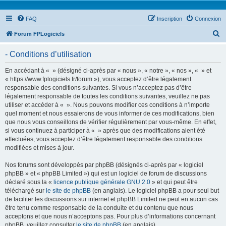
FAQ
Inscription
Connexion
R
Forum FPLogiciels
e
- Conditions d’utilisation
c
h
En accédant à « » (désigné ci-après par « nous », « notre », « nos », « » et
« https://www.fplogiciels.fr/forum »), vous acceptez d’être légalement
e
responsable des conditions suivantes. Si vous n’acceptez pas d’être
r
légalement responsable de toutes les conditions suivantes, veuillez ne pas
utiliser et accéder à « ». Nous pouvons modifier ces conditions à n’importe
c
quel moment et nous essaierons de vous informer de ces modifications, bien
h
que nous vous conseillons de vérifier régulièrement par vous-même. En effet,
si vous continuez à participer à « » après que des modifications aient été
e
effectuées, vous acceptez d’être légalement responsable des conditions
r
modifiées et mises à jour.
Nos forums sont développés par phpBB (désignés ci-après par « logiciel
phpBB » et « phpBB Limited ») qui est un logiciel de forum de discussions
déclaré sous la «
licence publique générale GNU 2.0
» et qui peut être
téléchargé sur
le site de phpBB
(en anglais). Le logiciel phpBB a pour seul but
de faciliter les discussions sur internet et phpBB Limited ne peut en aucun cas
être tenu comme responsable de la conduite et du contenu que nous
acceptons et que nous n’acceptons pas. Pour plus d’informations concernant
phpBB, veuillez consulter
le site de phpBB
(en anglais).