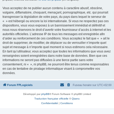
Vous acceptez de ne publier aucun contenu à caractère abusif, obscène,
vulgaire, diffamatoire, choquant, menaçant, pornographique, etc. qui pourrait
transgresser la législation de votre pays, du pays dans lequel le serveur de
« » est hébergé ou encore la loi internationale. Si vous ne respectez pas ces
dispositions, vous vous exposez à un bannissement immédiat et définitif et
nous nous réservons le droit d’avertir votre fournisseur d’accès à internet et les
autorités officielles. L’adresse IP de tous les messages est enregistrée afin
d’aider au renforcement de ces conditions. Vous acceptez le fait que « » ait le
droit de supprimer, de modifier, de déplacer ou de verrouiller n’importe quel
sujet et message à n’importe quel moment si nous estimons cela nécessaire.
En tant qu’utilisateur, vous acceptez que toutes les informations que vous avez
renseignées soient enregistrées dans notre base de données. Bien que ces
informations ne seront pas diffusées à une tierce partie sans votre
consentement, ni « », ni phpBB, ne pourront être tenus comme responsables
en cas de tentative de piratage informatique visant à compromettre vos
données.
Forum FPLogiciels
Fuseau horaire sur
UTC+02:00
Développé par
phpBB
® Forum Software © phpBB Limited
Traduction française officielle
©
Qiaeru
Confidentialité
|
Conditions