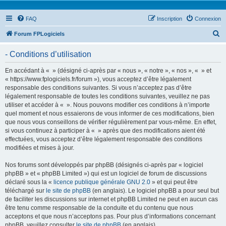
FAQ
Inscription
Connexion
R
Forum FPLogiciels
e
- Conditions d’utilisation
c
h
En accédant à « » (désigné ci-après par « nous », « notre », « nos », « » et
« https://www.fplogiciels.fr/forum »), vous acceptez d’être légalement
e
responsable des conditions suivantes. Si vous n’acceptez pas d’être
r
légalement responsable de toutes les conditions suivantes, veuillez ne pas
utiliser et accéder à « ». Nous pouvons modifier ces conditions à n’importe
c
quel moment et nous essaierons de vous informer de ces modifications, bien
h
que nous vous conseillons de vérifier régulièrement par vous-même. En effet,
si vous continuez à participer à « » après que des modifications aient été
e
effectuées, vous acceptez d’être légalement responsable des conditions
r
modifiées et mises à jour.
Nos forums sont développés par phpBB (désignés ci-après par « logiciel
phpBB » et « phpBB Limited ») qui est un logiciel de forum de discussions
déclaré sous la «
licence publique générale GNU 2.0
» et qui peut être
téléchargé sur
le site de phpBB
(en anglais). Le logiciel phpBB a pour seul but
de faciliter les discussions sur internet et phpBB Limited ne peut en aucun cas
être tenu comme responsable de la conduite et du contenu que nous
acceptons et que nous n’acceptons pas. Pour plus d’informations concernant
phpBB, veuillez consulter
le site de phpBB
(en anglais).