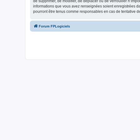
de supprimer, de modifier, de déplacer ou de verrouiller n’impo
informations que vous avez renseignées soient enregistrées da
pourront être tenus comme responsables en cas de tentative d
Forum FPLogiciels