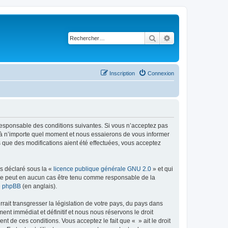
Rechercher
Recherche avancé
Inscription
Connexion
t responsable des conditions suivantes. Si vous n’acceptez pas
s à n’importe quel moment et nous essaierons de vous informer
s que des modifications aient été effectuées, vous acceptez
ns déclaré sous la «
licence publique générale GNU 2.0
» et qui
ed ne peut en aucun cas être tenu comme responsable de la
de phpBB
(en anglais).
ait transgresser la législation de votre pays, du pays dans
nt immédiat et définitif et nous nous réservons le droit
ent de ces conditions. Vous acceptez le fait que « » ait le droit