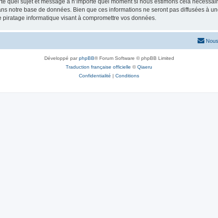
rte quel sujet et message à n’importe quel moment si nous estimons cela nécessaire.
ns notre base de données. Bien que ces informations ne seront pas diffusées à une
e piratage informatique visant à compromettre vos données.
Nous
Développé par
phpBB
® Forum Software © phpBB Limited
Traduction française officielle
©
Qiaeru
Confidentialité
|
Conditions