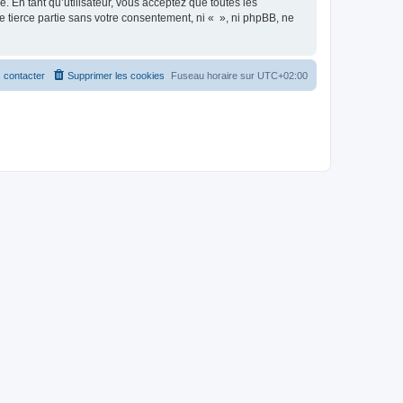
 En tant qu’utilisateur, vous acceptez que toutes les
 tierce partie sans votre consentement, ni « », ni phpBB, ne
 contacter
Supprimer les cookies
Fuseau horaire sur
UTC+02:00