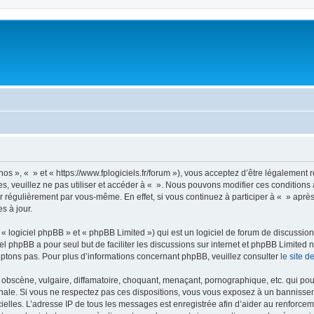
nos », « » et « https://www.fplogiciels.fr/forum »), vous acceptez d’être légalemen
es, veuillez ne pas utiliser et accéder à « ». Nous pouvons modifier ces condition
r régulièrement par vous-même. En effet, si vous continuez à participer à « » aprè
s à jour.
 logiciel phpBB » et « phpBB Limited ») qui est un logiciel de forum de discussio
iel phpBB a pour seul but de faciliter les discussions sur internet et phpBB Limit
ptons pas. Pour plus d’informations concernant phpBB, veuillez consulter
le site 
obscène, vulgaire, diffamatoire, choquant, menaçant, pornographique, etc. qui pourr
onale. Si vous ne respectez pas ces dispositions, vous vous exposez à un bannisseme
fficielles. L’adresse IP de tous les messages est enregistrée afin d’aider au renforcem