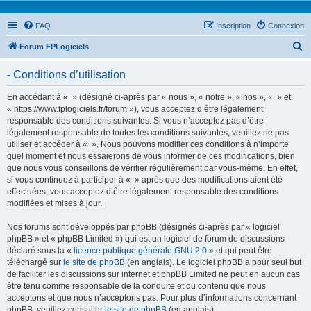
FAQ
Inscription
Connexion
R
Forum FPLogiciels
e
- Conditions d’utilisation
c
h
En accédant à « » (désigné ci-après par « nous », « notre », « nos », « » et
« https://www.fplogiciels.fr/forum »), vous acceptez d’être légalement
e
responsable des conditions suivantes. Si vous n’acceptez pas d’être
r
légalement responsable de toutes les conditions suivantes, veuillez ne pas
utiliser et accéder à « ». Nous pouvons modifier ces conditions à n’importe
c
quel moment et nous essaierons de vous informer de ces modifications, bien
h
que nous vous conseillons de vérifier régulièrement par vous-même. En effet,
si vous continuez à participer à « » après que des modifications aient été
e
effectuées, vous acceptez d’être légalement responsable des conditions
r
modifiées et mises à jour.
Nos forums sont développés par phpBB (désignés ci-après par « logiciel
phpBB » et « phpBB Limited ») qui est un logiciel de forum de discussions
déclaré sous la «
licence publique générale GNU 2.0
» et qui peut être
téléchargé sur
le site de phpBB
(en anglais). Le logiciel phpBB a pour seul but
de faciliter les discussions sur internet et phpBB Limited ne peut en aucun cas
être tenu comme responsable de la conduite et du contenu que nous
acceptons et que nous n’acceptons pas. Pour plus d’informations concernant
phpBB, veuillez consulter
le site de phpBB
(en anglais).