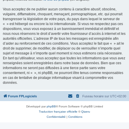
Vous acceptez de ne publier aucun contenu à caractère abusif, obscène,
vulgaire, diffamatoire, choquant, menaçant, pornographique, etc. qui pourrait
transgresser la législation de votre pays, du pays dans lequel le serveur de
« » est hébergé ou encore la loi internationale. Si vous ne respectez pas ces
dispositions, vous vous exposez à un bannissement immédiat et définitif et
nous nous réservons le droit d’avertir votre fournisseur d’accès à internet et les
autorités officielles. L’adresse IP de tous les messages est enregistrée afin
d’aider au renforcement de ces conditions. Vous acceptez le fait que « » ait le
droit de supprimer, de modifier, de déplacer ou de verrouiller n’importe quel
sujet et message à n’importe quel moment si nous estimons cela nécessaire.
En tant qu’utilisateur, vous acceptez que toutes les informations que vous avez
renseignées soient enregistrées dans notre base de données. Bien que ces
informations ne seront pas diffusées à une tierce partie sans votre
consentement, ni « », ni phpBB, ne pourront être tenus comme responsables
en cas de tentative de piratage informatique visant à compromettre vos
données.
Forum FPLogiciels
Fuseau horaire sur
UTC+02:00
Développé par
phpBB
® Forum Software © phpBB Limited
Traduction française officielle
©
Qiaeru
Confidentialité
|
Conditions