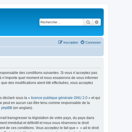
Rechercher
Recherche avancé
Inscription
Connexion
t responsable des conditions suivantes. Si vous n’acceptez pas
s à n’importe quel moment et nous essaierons de vous informer
s que des modifications aient été effectuées, vous acceptez
ns déclaré sous la «
licence publique générale GNU 2.0
» et qui
ed ne peut en aucun cas être tenu comme responsable de la
de phpBB
(en anglais).
ait transgresser la législation de votre pays, du pays dans
nt immédiat et définitif et nous nous réservons le droit
ent de ces conditions. Vous acceptez le fait que « » ait le droit