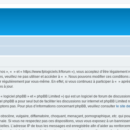
nos », « » et « https://www.fplogiciels.fr/forum »), vous acceptez d’être légalemen
es, veuillez ne pas utiliser et accéder à « ». Nous pouvons modifier ces condition
r régulièrement par vous-même. En effet, si vous continuez à participer à « » aprè
s à jour.
 logiciel phpBB » et « phpBB Limited ») qui est un logiciel de forum de discussio
iel phpBB a pour seul but de faciliter les discussions sur internet et phpBB Limit
ptons pas. Pour plus d’informations concernant phpBB, veuillez consulter
le site 
obscène, vulgaire, diffamatoire, choquant, menaçant, pornographique, etc. qui pourr
onale. Si vous ne respectez pas ces dispositions, vous vous exposez à un bannisseme
fficielles. L’adresse IP de tous les messages est enregistrée afin d’aider au renforcem