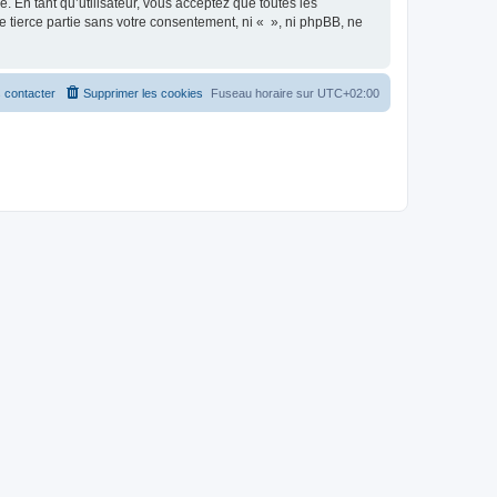
 En tant qu’utilisateur, vous acceptez que toutes les
 tierce partie sans votre consentement, ni « », ni phpBB, ne
 contacter
Supprimer les cookies
Fuseau horaire sur
UTC+02:00