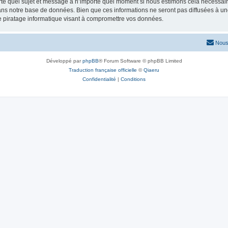
rte quel sujet et message à n’importe quel moment si nous estimons cela nécessaire.
ns notre base de données. Bien que ces informations ne seront pas diffusées à une
e piratage informatique visant à compromettre vos données.
Nous
Développé par
phpBB
® Forum Software © phpBB Limited
Traduction française officielle
©
Qiaeru
Confidentialité
|
Conditions