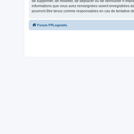
de supprimer, de modifier, de déplacer ou de verrouiller n’impo
informations que vous avez renseignées soient enregistrées da
pourront être tenus comme responsables en cas de tentative d
Forum FPLogiciels