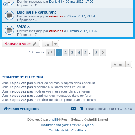
Dernier message par
Denis/68
«
29 mai 2017, 17:09
Réponses :
2
Bug saisie carburant
Dernier message par
winaides
«
26 avr. 2017, 21:54
Réponses :
1
V420.a
Dernier message par
winaides
«
10 mars 2017, 19:26
Réponses :
7
Nouveau sujet
Page
1
sur
8
1
2
3
4
5
8
Suivant
180 sujets
…
Aller
PERMISSIONS DU FORUM
Vous
ne pouvez pas
publier de nouveaux sujets dans ce forum
Vous
ne pouvez pas
répondre aux sujets dans ce forum
Vous
ne pouvez pas
modifier vos messages dans ce forum
Vous
ne pouvez pas
supprimer vos messages dans ce forum
Vous
ne pouvez pas
transférer de pièces jointes dans ce forum
Forum FPLogiciels
Fuseau horaire sur
UTC+02:00
Développé par
phpBB
® Forum Software © phpBB Limited
Traduction française officielle
©
Qiaeru
Confidentialité
|
Conditions