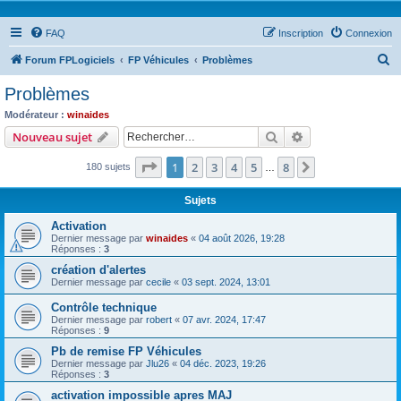
FAQ
Inscription
Connexion
R
Forum FPLogiciels
FP Véhicules
Problèmes
e
Problèmes
c
Modérateur :
winaides
h
Rechercher
Recherche avanc
Nouveau sujet
e
Page
1
sur
8
1
2
3
4
5
8
Suivant
180 sujets
r
…
c
Sujets
h
Activation
e
Dernier message par
winaides
«
04 août 2026, 19:28
Réponses :
3
r
création d'alertes
Dernier message par
cecile
«
03 sept. 2024, 13:01
Contrôle technique
Dernier message par
robert
«
07 avr. 2024, 17:47
Réponses :
9
Pb de remise FP Véhicules
Dernier message par
Jlu26
«
04 déc. 2023, 19:26
Réponses :
3
activation impossible apres MAJ