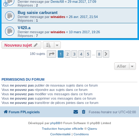
Dernier message par
Denis/68
«
29 mai 2017, 17:09
Réponses :
2
Bug saisie carburant
Dernier message par
winaides
«
26 avr. 2017, 21:54
Réponses :
1
V420.a
Dernier message par
winaides
«
10 mars 2017, 19:26
Réponses :
7
Nouveau sujet
Page
1
sur
8
1
2
3
4
5
8
Suivant
180 sujets
…
Aller
PERMISSIONS DU FORUM
Vous
ne pouvez pas
publier de nouveaux sujets dans ce forum
Vous
ne pouvez pas
répondre aux sujets dans ce forum
Vous
ne pouvez pas
modifier vos messages dans ce forum
Vous
ne pouvez pas
supprimer vos messages dans ce forum
Vous
ne pouvez pas
transférer de pièces jointes dans ce forum
Forum FPLogiciels
Fuseau horaire sur
UTC+02:00
Développé par
phpBB
® Forum Software © phpBB Limited
Traduction française officielle
©
Qiaeru
Confidentialité
|
Conditions