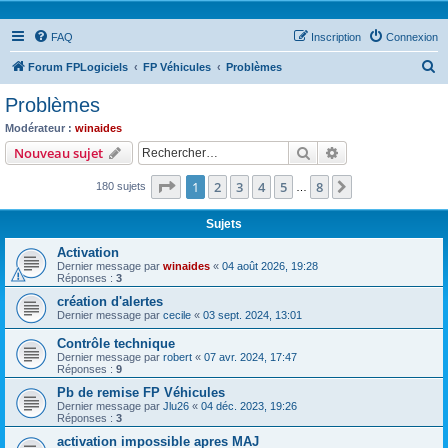
FAQ
Inscription
Connexion
R
Forum FPLogiciels
FP Véhicules
Problèmes
e
Problèmes
c
Modérateur :
winaides
h
Rechercher
Recherche avanc
Nouveau sujet
e
Page
1
sur
8
1
2
3
4
5
8
Suivant
180 sujets
r
…
c
Sujets
h
Activation
e
Dernier message par
winaides
«
04 août 2026, 19:28
Réponses :
3
r
création d'alertes
Dernier message par
cecile
«
03 sept. 2024, 13:01
Contrôle technique
Dernier message par
robert
«
07 avr. 2024, 17:47
Réponses :
9
Pb de remise FP Véhicules
Dernier message par
Jlu26
«
04 déc. 2023, 19:26
Réponses :
3
activation impossible apres MAJ