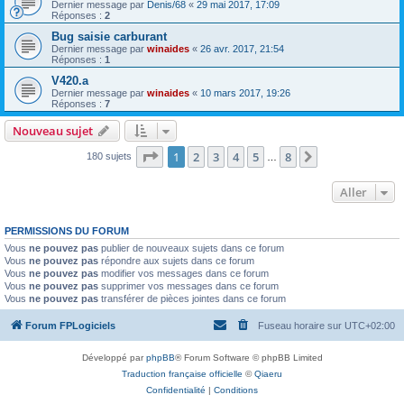
Dernier message par
Denis/68
«
29 mai 2017, 17:09
Réponses :
2
Bug saisie carburant
Dernier message par
winaides
«
26 avr. 2017, 21:54
Réponses :
1
V420.a
Dernier message par
winaides
«
10 mars 2017, 19:26
Réponses :
7
Nouveau sujet
Page
1
sur
8
1
2
3
4
5
8
Suivant
180 sujets
…
Aller
PERMISSIONS DU FORUM
Vous
ne pouvez pas
publier de nouveaux sujets dans ce forum
Vous
ne pouvez pas
répondre aux sujets dans ce forum
Vous
ne pouvez pas
modifier vos messages dans ce forum
Vous
ne pouvez pas
supprimer vos messages dans ce forum
Vous
ne pouvez pas
transférer de pièces jointes dans ce forum
Forum FPLogiciels
Fuseau horaire sur
UTC+02:00
Développé par
phpBB
® Forum Software © phpBB Limited
Traduction française officielle
©
Qiaeru
Confidentialité
|
Conditions