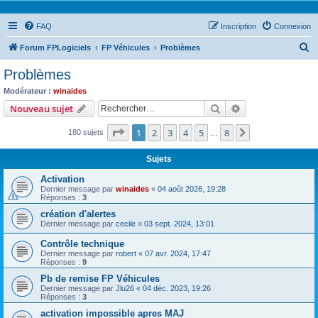
FAQ
Inscription
Connexion
R
Forum FPLogiciels
FP Véhicules
Problèmes
e
Problèmes
c
Modérateur :
winaides
h
Rechercher
Recherche avanc
Nouveau sujet
e
Page
1
sur
8
1
2
3
4
5
8
Suivant
180 sujets
r
…
c
Sujets
h
Activation
e
Dernier message par
winaides
«
04 août 2026, 19:28
Réponses :
3
r
création d'alertes
Dernier message par
cecile
«
03 sept. 2024, 13:01
Contrôle technique
Dernier message par
robert
«
07 avr. 2024, 17:47
Réponses :
9
Pb de remise FP Véhicules
Dernier message par
Jlu26
«
04 déc. 2023, 19:26
Réponses :
3
activation impossible apres MAJ