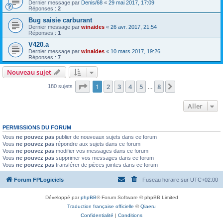
Dernier message par
Denis/68
«
29 mai 2017, 17:09
Réponses :
2
Bug saisie carburant
Dernier message par
winaides
«
26 avr. 2017, 21:54
Réponses :
1
V420.a
Dernier message par
winaides
«
10 mars 2017, 19:26
Réponses :
7
Nouveau sujet
Page
1
sur
8
1
2
3
4
5
8
Suivant
180 sujets
…
Aller
PERMISSIONS DU FORUM
Vous
ne pouvez pas
publier de nouveaux sujets dans ce forum
Vous
ne pouvez pas
répondre aux sujets dans ce forum
Vous
ne pouvez pas
modifier vos messages dans ce forum
Vous
ne pouvez pas
supprimer vos messages dans ce forum
Vous
ne pouvez pas
transférer de pièces jointes dans ce forum
Forum FPLogiciels
Fuseau horaire sur
UTC+02:00
Développé par
phpBB
® Forum Software © phpBB Limited
Traduction française officielle
©
Qiaeru
Confidentialité
|
Conditions