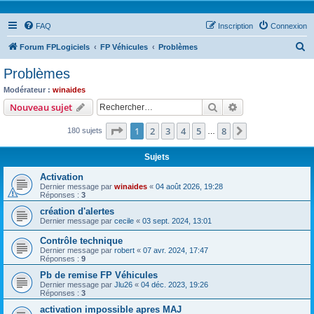
FAQ
Inscription
Connexion
R
Forum FPLogiciels
FP Véhicules
Problèmes
e
Problèmes
c
Modérateur :
winaides
h
Rechercher
Recherche avanc
Nouveau sujet
e
Page
1
sur
8
1
2
3
4
5
8
Suivant
180 sujets
r
…
c
Sujets
h
Activation
e
Dernier message par
winaides
«
04 août 2026, 19:28
Réponses :
3
r
création d'alertes
Dernier message par
cecile
«
03 sept. 2024, 13:01
Contrôle technique
Dernier message par
robert
«
07 avr. 2024, 17:47
Réponses :
9
Pb de remise FP Véhicules
Dernier message par
Jlu26
«
04 déc. 2023, 19:26
Réponses :
3
activation impossible apres MAJ